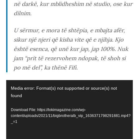
në darkë, kur mblidheshim në studio, ose kur
dilnim.
U sërmur, e mora të shtëpia, e mbajta afër,
sikur një njeri që kisha vite që e njihja. Kjo
është esenca, që unë kur jap, jap 100%. Nuk
jam “prit të rezervohem ndopak, të shoh si
po më del”, ka thënë Fifi.
Video
Media error: Format(s) not supported or source(s) not
Player
found
Download File: https://lokimagazine.com/wp-
content/uploads/2021/11/bigbrotheralb_vip_1636371798291881.mp4?
_=1