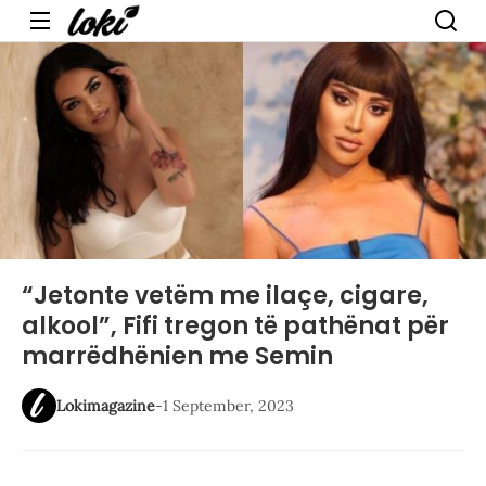
Menu
“Jetonte vetëm me ilaçe, cigare,
alkool”, Fifi tregon të pathënat për
marrëdhënien me Semin
Lokimagazine
-
1 September, 2023