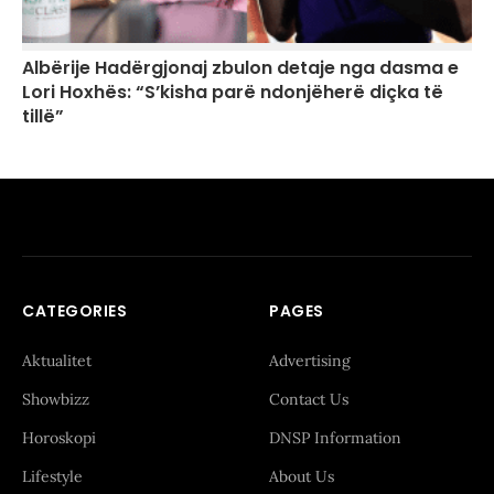
Albërije Hadërgjonaj zbulon detaje nga dasma e
Lori Hoxhës: “S’kisha parë ndonjëherë diçka të
tillë”
CATEGORIES
PAGES
Aktualitet
Advertising
Showbizz
Contact Us
Horoskopi
DNSP Information
Lifestyle
About Us