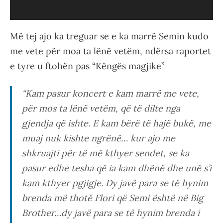
Më tej ajo ka treguar se e ka marrë Semin kudo
me vete për moa ta lënë vetëm, ndërsa raportet
e tyre u ftohën pas “Këngës magjike”
“Kam pasur koncert e kam marrë me vete,
për mos ta lënë vetëm, që të dilte nga
gjendja që ishte. E kam bërë të hajë bukë, me
muaj nuk kishte ngrënë… kur ajo me
shkruajti për të më kthyer sendet, se ka
pasur edhe tesha që ia kam dhënë dhe unë s’i
kam kthyer pgjigje. Dy javë para se të hynim
brenda më thotë Flori që Semi është në Big
Brother…dy javë para se të hynim brenda i