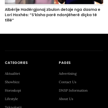
Albërije Hadërgjonaj zbulon detaje nga dasma e
Lori Hoxhës: “S’kisha parë ndonjëherë diçka të
tillë”
CATEGORIES
PAGES
Aktualitet
Advertising
Showbizz
Contact Us
Horoskopi
DNSP Information
Lifestyle
About Us
Teknologji