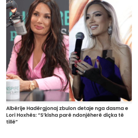
Albërije Hadërgjonaj zbulon detaje nga dasma e
Lori Hoxhës: “S’kisha parë ndonjëherë diçka të
tillë”