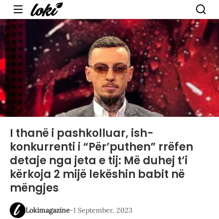
Menu
I thanë i pashkolluar, ish-
konkurrenti i “Për’puthen” rrëfen
detaje nga jeta e tij: Më duhej t’i
kërkoja 2 mijë lekëshin babit në
mëngjes
Lokimagazine
-
1 September, 2023