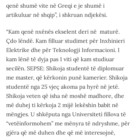
qenë shumë vite në Greqi e je shumë i
artikuluar në shqip”, i shkruan ndjekësi.
“Kam qenë nxënës ekselent deri në maturë.
Çdo lëndë. Kam filluar studimet për Inxhinieri
Elektrike dhe për Teknologji Informacioni. I
kam lënë të dyja pas 1 viti që kam studiuar
secilën. SEPSE: Shikoja studentë të diplomuar
me master, që kërkonin punë kamerier. Shikoja
studentë nga 25 vjeç akoma pa hyrë në jetë.
Shikoja veten që isha në moshë madhore, dhe
më duhej ti kërkoja 2 mijë lekëshin babit në
mëngjes. U shkëputa nga Universiteti fillova të
“vetëinformohem” me mënyra të ndryshme, për
gjëra që më duhen dhe që më interesojnë,