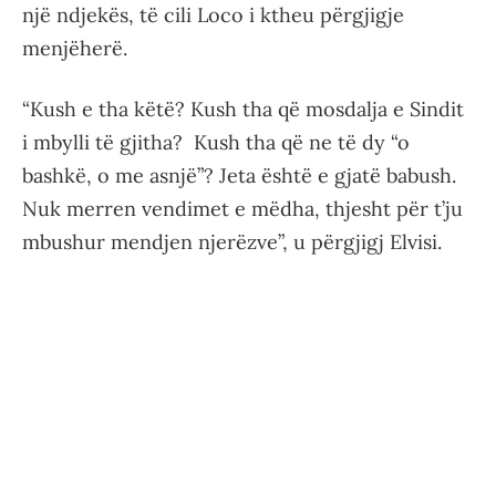
një ndjekës, të cili Loco i ktheu përgjigje
menjëherë.
“Kush e tha këtë? Kush tha që mosdalja e Sindit
i mbylli të gjitha? Kush tha që ne të dy “o
bashkë, o me asnjë”? Jeta është e gjatë babush.
Nuk merren vendimet e mëdha, thjesht për t’ju
mbushur mendjen njerëzve”, u përgjigj Elvisi.