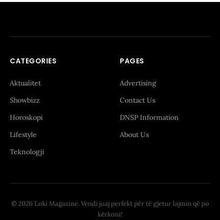
CATEGORIES
PAGES
Aktualitet
Advertising
Showbizz
Contact Us
Horoskopi
DNSP Information
Lifestyle
About Us
Teknologji
© 2026 Loki Magazine. Vendi juaj perfekt për të gjetur lajmin që po
kërkoni!