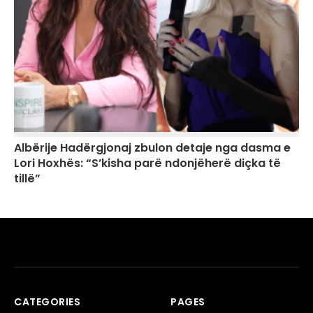
Albërije Hadërgjonaj zbulon detaje nga dasma e
Lori Hoxhës: “S’kisha parë ndonjëherë diçka të
tillë”
CATEGORIES
PAGES