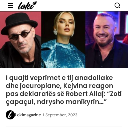
Menu
I quajti veprimet e tij anadollake
dhe joeuropiane, Kejvina reagon
pas deklaratës së Robert Aliaj: “Zoti
çapaçul, ndrysho manikyrin…”
Lokimagazine
-
1 September, 2023