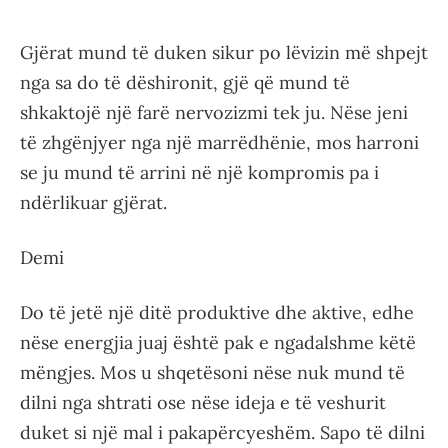
Gjërat mund të duken sikur po lëvizin më shpejt
nga sa do të dëshironit, gjë që mund të
shkaktojë një farë nervozizmi tek ju. Nëse jeni
të zhgënjyer nga një marrëdhënie, mos harroni
se ju mund të arrini në një kompromis pa i
ndërlikuar gjërat.
Demi
Do të jetë një ditë produktive dhe aktive, edhe
nëse energjia juaj është pak e ngadalshme këtë
mëngjes. Mos u shqetësoni nëse nuk mund të
dilni nga shtrati ose nëse ideja e të veshurit
duket si një mal i pakapërcyeshëm. Sapo të dilni