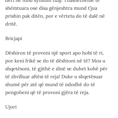
deri në fund synimin tuaj! Thashetheme të
shëmtuara ose disa gënjeshtra mund t’jua
prishin pak ditën, por e vërteta do të dalë në
dritë.
Bricjapi
Dëshiron të provoni një sport apo hobi të ri,
por keni frikë se do të dështoni në të? Mos u
shqetësoni, të gjithë e dinë se duhet kohë për
të zhvilluar aftësi të reja! Duke u shqetësuar
shumë për atë që mund të ndodhë do të
pengoheni që të provoni gjëra të reja.
Ujori