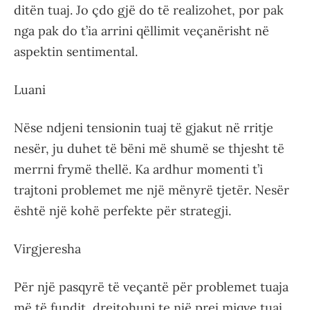
ditën tuaj. Jo çdo gjë do të realizohet, por pak
nga pak do t’ia arrini qëllimit veçanërisht në
aspektin sentimental.
Luani
Nëse ndjeni tensionin tuaj të gjakut në rritje
nesër, ju duhet të bëni më shumë se thjesht të
merrni frymë thellë. Ka ardhur momenti t’i
trajtoni problemet me një mënyrë tjetër. Nesër
është një kohë perfekte për strategji.
Virgjeresha
Për një pasqyrë të veçantë për problemet tuaja
më të fundit, drejtohuni te një prej miqve tuaj.