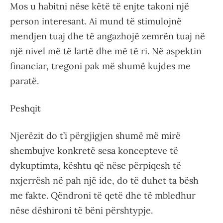
Mos u habitni nëse këtë të enjte takoni një
person interesant. Ai mund të stimulojnë
mendjen tuaj dhe të angazhojë zemrën tuaj në
një nivel më të lartë dhe më të ri. Në aspektin
financiar, tregoni pak më shumë kujdes me
paratë.
Peshqit
Njerëzit do t’i përgjigjen shumë më mirë
shembujve konkretë sesa koncepteve të
dykuptimta, kështu që nëse përpiqesh të
nxjerrësh në pah një ide, do të duhet ta bësh
me fakte. Qëndroni të qetë dhe të mbledhur
nëse dëshironi të bëni përshtypje.