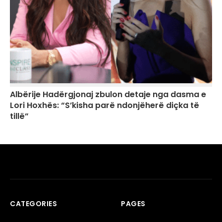
Albërije Hadërgjonaj zbulon detaje nga dasma e
Lori Hoxhës: “S’kisha parë ndonjëherë diçka të
tillë”
CATEGORIES
PAGES