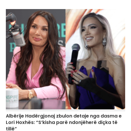
Albërije Hadërgjonaj zbulon detaje nga dasma e
Lori Hoxhës: “S’kisha parë ndonjëherë diçka të
tillë”