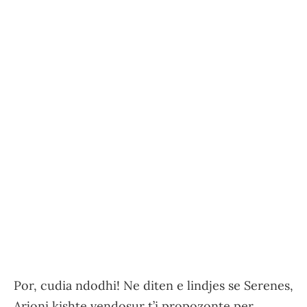
Por, cudia ndodhi! Ne diten e lindjes se Serenes,
Arjoni kishte vendosur t’i propozonte per