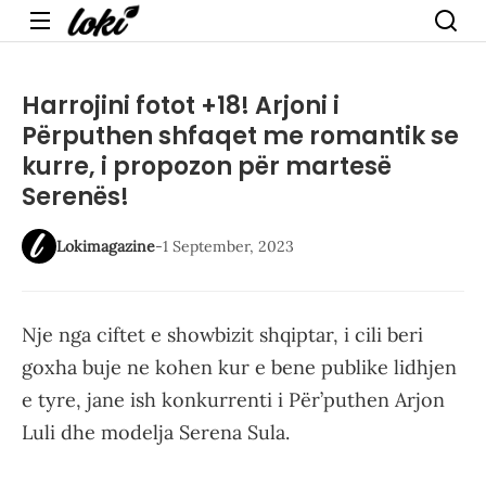
Menu
Harrojini fotot +18! Arjoni i
Përputhen shfaqet me romantik se
kurre, i propozon për martesë
Serenës!
Lokimagazine
-
1 September, 2023
Nje nga ciftet e showbizit shqiptar, i cili beri
goxha buje ne kohen kur e bene publike lidhjen
e tyre, jane ish konkurrenti i Për’puthen Arjon
Luli dhe modelja Serena Sula.