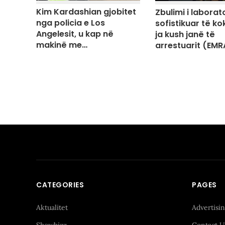
Kim Kardashian gjobitet
Zbulimi i laborato
nga policia e Los
sofistikuar të ko
Angelesit, u kap në
ja kush janë të
makinë me…
arrestuarit (EMR
CATEGORIES
PAGES
Aktualitet
Advertisi
Showbizz
Contact U