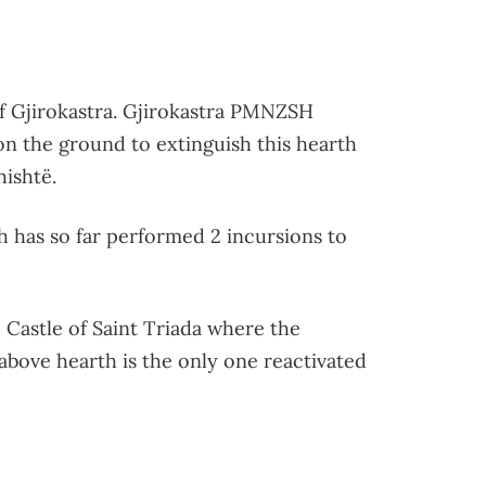
of Gjirokastra. Gjirokastra PMNZSH
on the ground to extinguish this hearth
hishtë.
h has so far performed 2 incursions to
 Castle of Saint Triada where the
above hearth is the only one reactivated