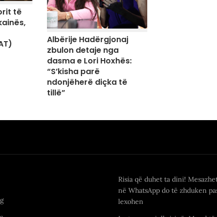
rit të
kainës,
Albërije Hadërgjonaj
AT)
zbulon detaje nga
dasma e Lori Hoxhës:
“S’kisha parë
ndonjëherë diçka të
tillë”
Risia që duhet ta dini! Mesazhe
në WhatsApp do të zhduken pas
ng
lexohen
s