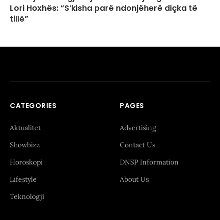
Lori Hoxhës: “S’kisha parë ndonjëherë diçka të
tillë”
CATEGORIES
PAGES
Aktualitet
Advertising
Showbizz
Contact Us
Horoskopi
DNSP Information
Lifestyle
About Us
Teknologji