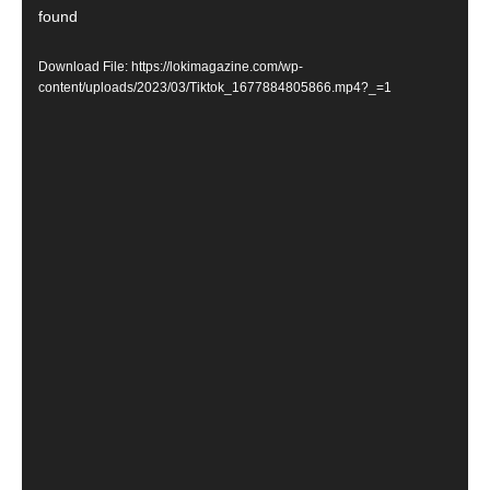
Player
found
Download File: https://lokimagazine.com/wp-
content/uploads/2023/03/Tiktok_1677884805866.mp4?_=1