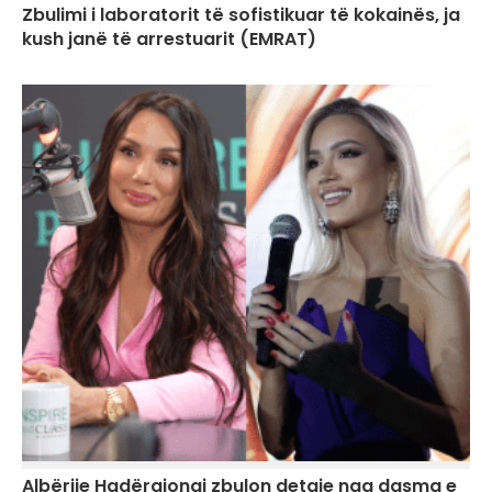
Zbulimi i laboratorit të sofistikuar të kokainës, ja
kush janë të arrestuarit (EMRAT)
Albërije Hadërgjonaj zbulon detaje nga dasma e