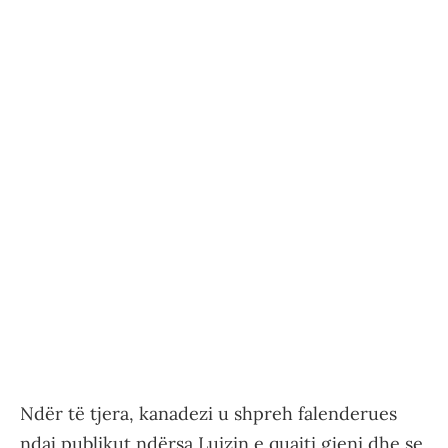
Ndër të tjera, kanadezi u shpreh falenderues
ndaj publikut ndërsa Luizin e quajti gjeni dhe se