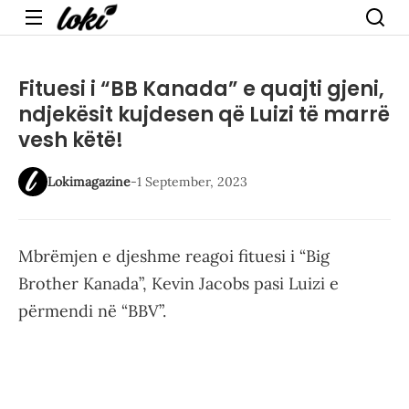
Menu
Fituesi i “BB Kanada” e quajti gjeni,
ndjekësit kujdesen që Luizi të marrë
vesh këtë!
Lokimagazine
-
1 September, 2023
Mbrëmjen e djeshme reagoi fituesi i “Big
Brother Kanada”, Kevin Jacobs pasi Luizi e
përmendi në “BBV”.