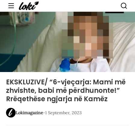
Menu
EKSKLUZIVE/ “6-vjeçarja: Mami më
zhvishte, babi më përdhunonte!”
Rrëqethëse ngjarja në Kamëz
Lokimagazine
-
1 September, 2023