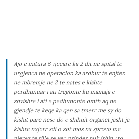
Ajo e mitura 6 vjecare ka 2 dit ne spital te
urgjenca ne operacion ka ardhur te enjten
ne mbremje ne 2 te nates e kishte
perdhunuar i ati tregonte ku mamaja e
zhvishte i ati e pedhunonte dmth aq ne
gjendje te keqe ka qen sa tmerr me sy do
kishit pare nese do e shihnit organet jasht ja
kishte nxjerr sdi o zot mos na sprovo me
njerez te tille se vec prinder nuk ishin ato.