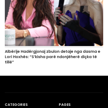
Albërije Hadërgjonaj zbulon detaje nga dasma e
Lori Hoxhës: “S’kisha parë ndonjëherë diçka të
tillë”
CATEGORIES
PAGES