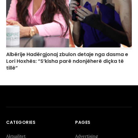
Albërije Hadërgjonaj zbulon detaje nga dasma e
Lori Hoxhës: “S’kisha parë ndonjëherë diçka të
tillë”
CATEGORIES
PAGES
Aktualitet
Advertising