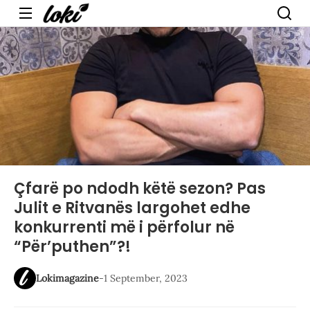
Menu
Çfarë po ndodh këtë sezon? Pas
Julit e Ritvanës largohet edhe
konkurrenti më i përfolur në
“Për’puthen”?!
Lokimagazine
-
1 September, 2023