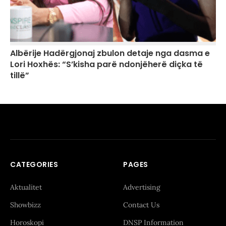
Albërije Hadërgjonaj zbulon detaje nga dasma e
Lori Hoxhës: “S’kisha parë ndonjëherë diçka të
tillë”
CATEGORIES
PAGES
Aktualitet
Advertising
Showbizz
Contact Us
Horoskopi
DNSP Information