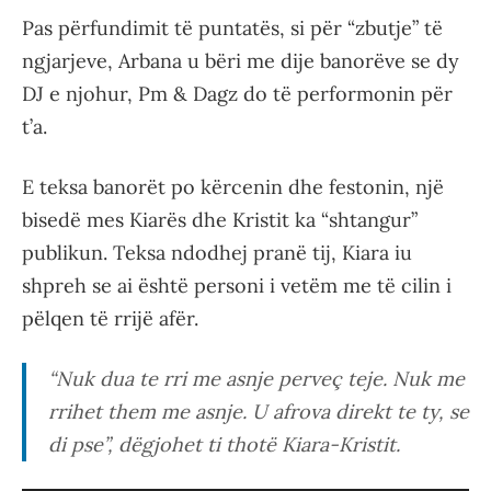
Pas përfundimit të puntatës, si për “zbutje” të
ngjarjeve, Arbana u bëri me dije banorëve se dy
DJ e njohur, Pm & Dagz do të performonin për
t’a.
E teksa banorët po kërcenin dhe festonin, një
bisedë mes Kiarës dhe Kristit ka “shtangur”
publikun. Teksa ndodhej pranë tij, Kiara iu
shpreh se ai është personi i vetëm me të cilin i
pëlqen të rrijë afër.
“Nuk dua te rri me asnje perveç teje. Nuk me
rrihet them me asnje. U afrova direkt te ty, se
di pse”, dëgjohet ti thotë Kiara-Kristit.