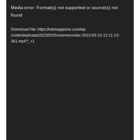
Video
Media error: Format(s) not supported or source(s) not
Player
found
Download File: https://lokimagazine.com/wp-
content/uploads/2023/03/Screenrecorder-2023-03-22-12-11-13-
361.mp4?_=1