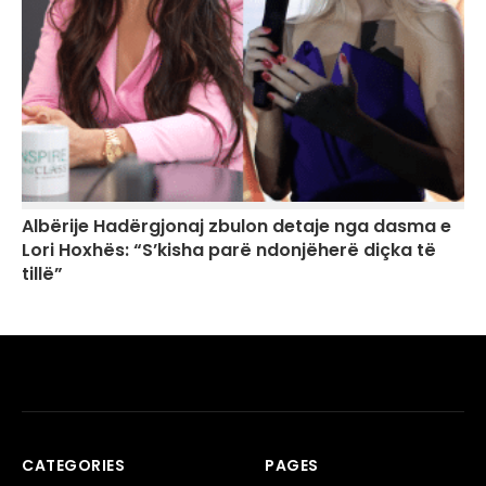
Albërije Hadërgjonaj zbulon detaje nga dasma e
Lori Hoxhës: “S’kisha parë ndonjëherë diçka të
tillë”
CATEGORIES
PAGES