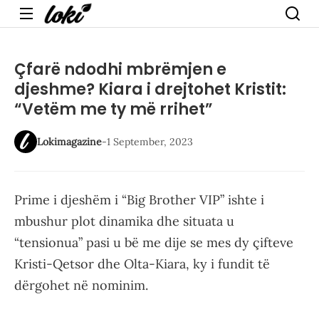
Menu
Çfarë ndodhi mbrëmjen e
djeshme? Kiara i drejtohet Kristit:
“Vetëm me ty më rrihet”
Lokimagazine
-
1 September, 2023
Prime i djeshëm i “Big Brother VIP” ishte i
mbushur plot dinamika dhe situata u
“tensionua” pasi u bë me dije se mes dy çifteve
Kristi-Qetsor dhe Olta-Kiara, ky i fundit të
dërgohet në nominim.