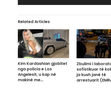
Related Articles
Kim Kardashian gjobitet
Zbulimi i laborato
nga policia e Los
sofistikuar të ko
Angelesit, u kap në
ja kush janë të
makinë me…
arrestuarit (EMR