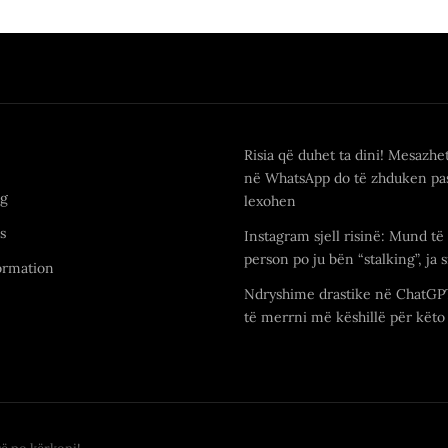
Risia që duhet ta dini! Mesazhe
në WhatsApp do të zhduken pas
ng
lexohen
s
Instagram sjell risinë: Mund të 
person po ju bën “stalking”, ja s
ormation
Ndryshime drastike në ChatGP
të merrni më këshillë për këto