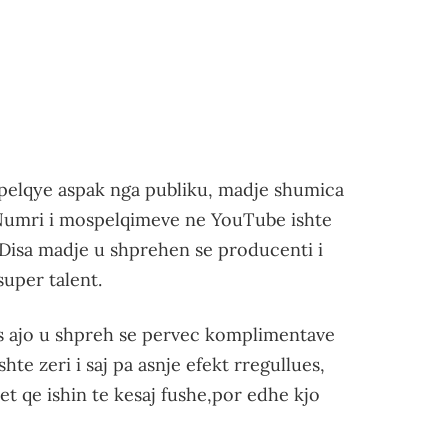
pelqye aspak nga publiku, madje shumica
 Numri i mospelqimeve ne YouTube ishte
 Disa madje u shprehen se producenti i
super talent.
ges ajo u shpreh se pervec komplimentave
hte zeri i saj pa asnje efekt rregullues,
t qe ishin te kesaj fushe,por edhe kjo