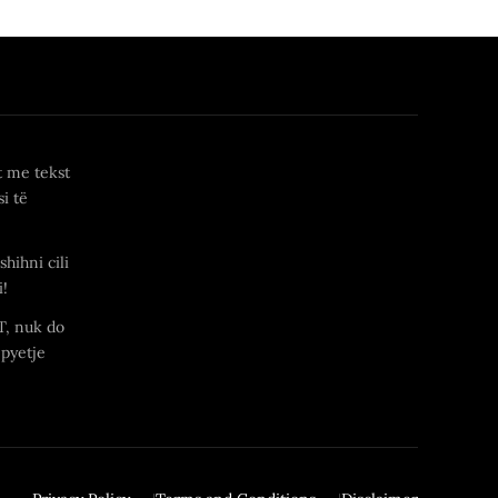
t me tekst
i të
shihni cili
i!
T, nuk do
 pyetje