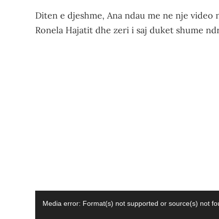
Diten e djeshme, Ana ndau me ne nje video
Ronela Hajatit dhe zeri i saj duket shume ndr
Video
Media error: Format(s) not supported or source(s) not f
Player