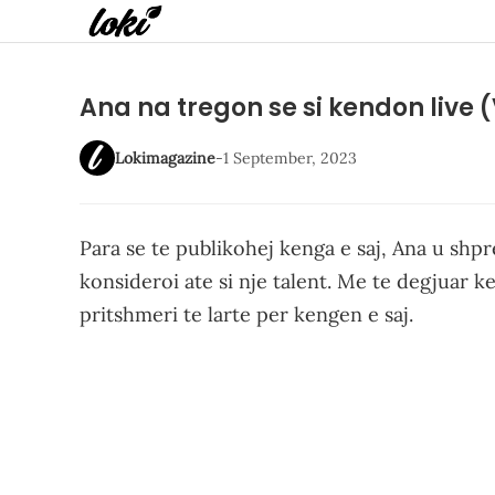
Ana na tregon se si kendon live 
Lokimagazine
-
1 September, 2023
Para se te publikohej kenga e saj, Ana u shpre
konsideroi ate si nje talent. Me te degjuar k
pritshmeri te larte per kengen e saj.