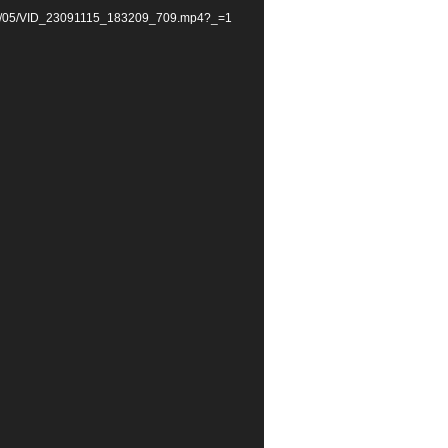
2021/05/VID_23091115_183209_709.mp4?_=1