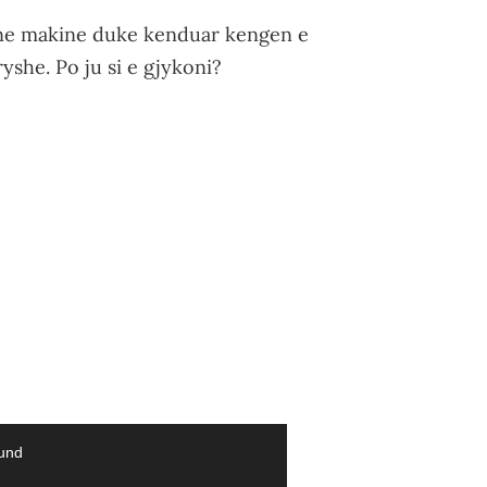
 ne makine duke kenduar kengen e
yshe. Po ju si e gjykoni?
ound