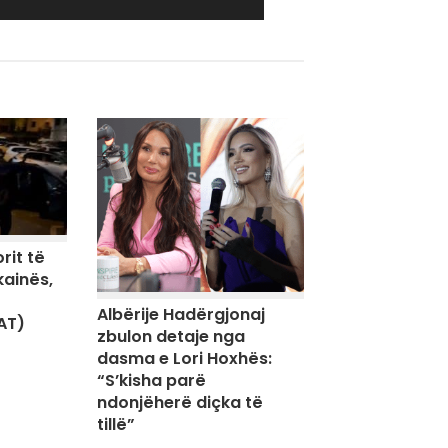
rit të
kainës,
Albërije Hadërgjonaj
AT)
zbulon detaje nga
dasma e Lori Hoxhës:
“S’kisha parë
ndonjëherë diçka të
tillë”