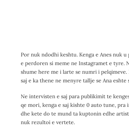
Por nuk ndodhi keshtu. Kenga e Anes nuk u 
e perdoren si meme ne Instagramet e tyre.
shume here me i larte se numri i pelqimeve.
saj e ka thene ne menyre tallje se Ana eshte 
Ne intervisten e saj para publikimit te ken
qe mori, kenga e saj kishte 0 auto tune, pra is
dhe kete do te mund ta kuptonin edhe artiste
nuk rezultoi e vertete.