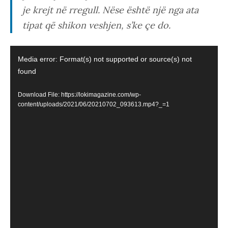
je krejt në rregull. Nëse është një nga ata
tipat që shikon veshjen, s’ke çe do.
Video
Media error: Format(s) not supported or source(s) not
Player
found
Download File: https://lokimagazine.com/wp-
content/uploads/2021/06/20210702_093613.mp4?_=1