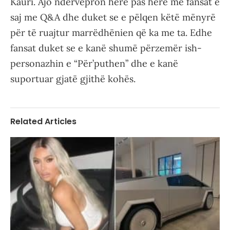
Kauri. Ajo ndërvepron herë pas here me fansat e
saj me Q&A dhe duket se e pëlqen këtë mënyrë
për të ruajtur marrëdhënien që ka me ta. Edhe
fansat duket se e kanë shumë përzemër ish-
personazhin e “Për’puthen” dhe e kanë
suportuar gjatë gjithë kohës.
Related Articles