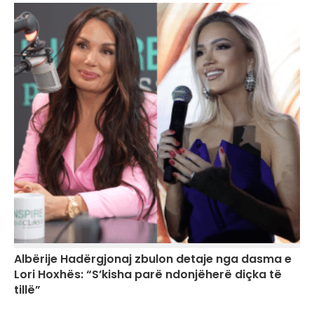
Albërije Hadërgjonaj zbulon detaje nga dasma e
Lori Hoxhës: “S’kisha parë ndonjëherë diçka të
tillë”