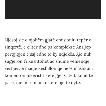
Njësoj siç e njohëm gjatë emisionit, tepër e
sinqertë, e çiltër dhe pa komplekse Ana jep
përgjigjen e saj edhe te ky ndjekës. Ajo nuk
sugjeron t’i kushtohet aq shumë vëmendje
veshjes, e madje këshillon që nëse mashkulli
komenton pikërisht këtë gjë gjatë takimit të
parë, më mirë mos të ketë një të dytë.