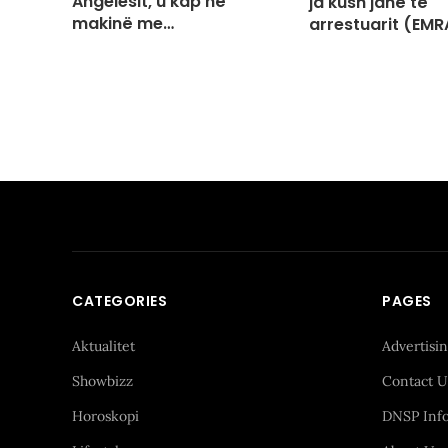
Angelesit, u kap në
ja kush janë të
makinë me…
arrestuarit (EMR
CATEGORIES
PAGES
Aktualitet
Advertisi
Showbizz
Contact U
Horoskopi
DNSP Inf