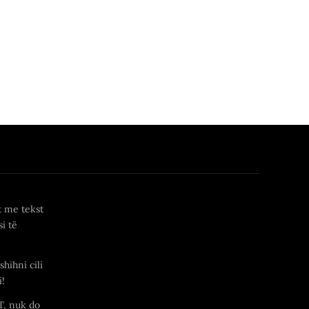
t me tekst
i të
shihni cili
i!
T, nuk do