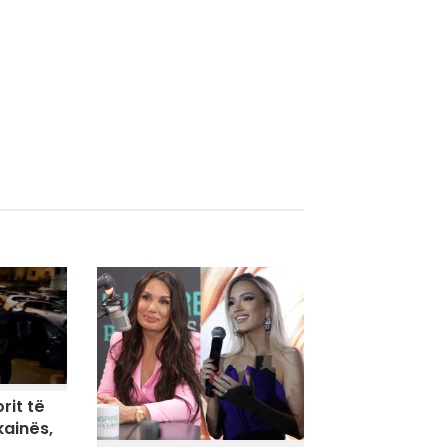
rit të
kainës,