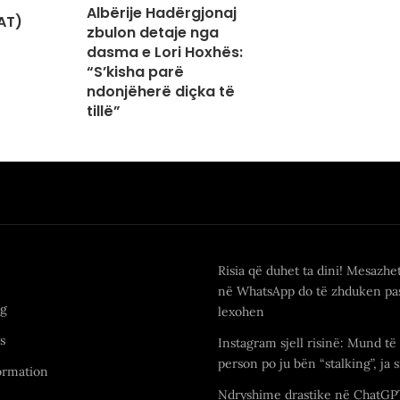
Albërije Hadërgjonaj
AT)
zbulon detaje nga
dasma e Lori Hoxhës:
“S’kisha parë
ndonjëherë diçka të
tillë”
Risia që duhet ta dini! Mesazhe
në WhatsApp do të zhduken pas
ng
lexohen
s
Instagram sjell risinë: Mund të 
person po ju bën “stalking”, ja s
ormation
Ndryshime drastike në ChatGP