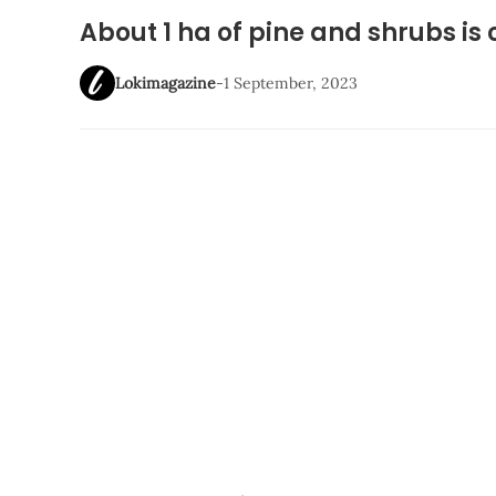
About 1 ha of pine and shrubs is
Lokimagazine
-
1 September, 2023