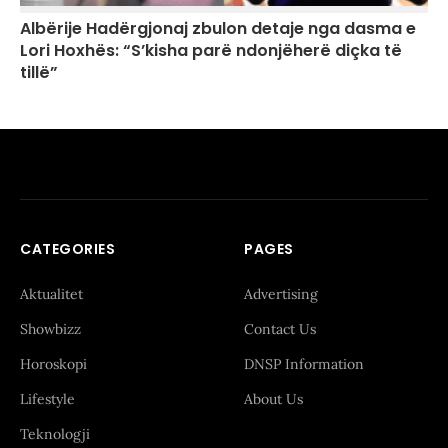
Albërije Hadërgjonaj zbulon detaje nga dasma e
Lori Hoxhës: “S’kisha parë ndonjëherë diçka të
tillë”
CATEGORIES
PAGES
Aktualitet
Advertising
Showbizz
Contact Us
Horoskopi
DNSP Information
Lifestyle
About Us
Teknologji