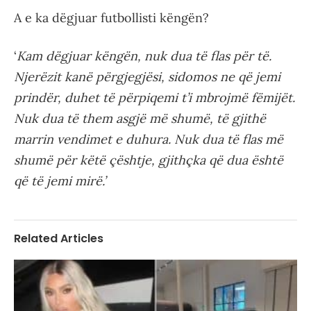
A e ka dëgjuar futbollisti këngën?
‘
Kam dëgjuar këngën, nuk dua të flas për të.
Njerëzit kanë përgjegjësi, sidomos ne që jemi
prindër, duhet të përpiqemi t’i mbrojmë fëmijët.
Nuk dua të them asgjë më shumë, të gjithë
marrin vendimet e duhura. Nuk dua të flas më
shumë për këtë çështje, gjithçka që dua është
që të jemi mirë.’
Related Articles