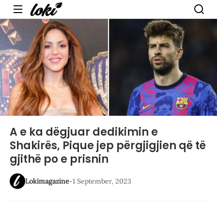
Menu
A e ka dëgjuar dedikimin e
Shakirës, Pique jep përgjigjien që të
gjithë po e prisnin
Lokimagazine
-
1 September, 2023