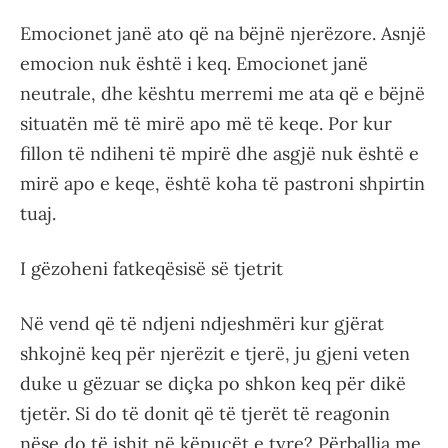
Emocionet janë ato që na bëjnë njerëzore. Asnjë
emocion nuk është i keq. Emocionet janë
neutrale, dhe kështu merremi me ata që e bëjnë
situatën më të mirë apo më të keqe. Por kur
fillon të ndiheni të mpirë dhe asgjë nuk është e
mirë apo e keqe, është koha të pastroni shpirtin
tuaj.
I gëzoheni fatkeqësisë së tjetrit
Në vend që të ndjeni ndjeshmëri kur gjërat
shkojnë keq për njerëzit e tjerë, ju gjeni veten
duke u gëzuar se diçka po shkon keq për dikë
tjetër. Si do të donit që të tjerët të reagonin
nëse do të ishit në këpucët e tyre? Përballja me