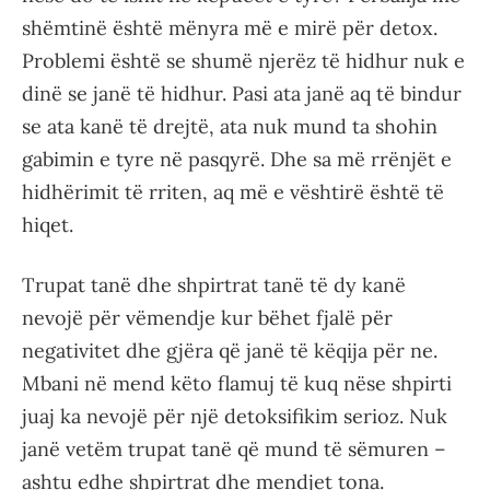
shëmtinë është mënyra më e mirë për detox.
Problemi është se shumë njerëz të hidhur nuk e
dinë se janë të hidhur. Pasi ata janë aq të bindur
se ata kanë të drejtë, ata nuk mund ta shohin
gabimin e tyre në pasqyrë. Dhe sa më rrënjët e
hidhërimit të rriten, aq më e vështirë është të
hiqet.
Trupat tanë dhe shpirtrat tanë të dy kanë
nevojë për vëmendje kur bëhet fjalë për
negativitet dhe gjëra që janë të këqija për ne.
Mbani në mend këto flamuj të kuq nëse shpirti
juaj ka nevojë për një detoksifikim serioz. Nuk
janë vetëm trupat tanë që mund të sëmuren –
ashtu edhe shpirtrat dhe mendjet tona.