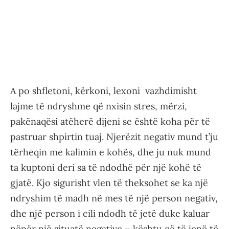
A po shfletoni, kërkoni, lexoni vazhdimisht
lajme të ndryshme që nxisin stres, mërzi,
pakënaqësi atëherë dijeni se është koha për të
pastruar shpirtin tuaj. Njerëzit negativ mund t’ju
tërheqin me kalimin e kohës, dhe ju nuk mund
ta kuptoni deri sa të ndodhë për një kohë të
gjatë. Kjo sigurisht vlen të theksohet se ka një
ndryshim të madh në mes të një person negativ,
dhe një person i cili ndodh të jetë duke kaluar
nëpër një situatë negative – kështu që të jenë të