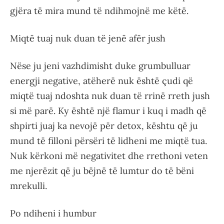
gjëra të mira mund të ndihmojnë me këtë.
Miqtë tuaj nuk duan të jenë afër jush
Nëse ju jeni vazhdimisht duke grumbulluar
energji negative, atëherë nuk është çudi që
miqtë tuaj ndoshta nuk duan të rrinë rreth jush
si më parë. Ky është një flamur i kuq i madh që
shpirti juaj ka nevojë për detox, kështu që ju
mund të filloni përsëri të lidheni me miqtë tua.
Nuk kërkoni më negativitet dhe rrethoni veten
me njerëzit që ju bëjnë të lumtur do të bëni
mrekulli.
Po ndiheni i humbur