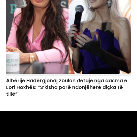
Albërije Hadërgjonaj zbulon detaje nga dasma e
Lori Hoxhës: “S’kisha parë ndonjëherë diçka të
tillë”