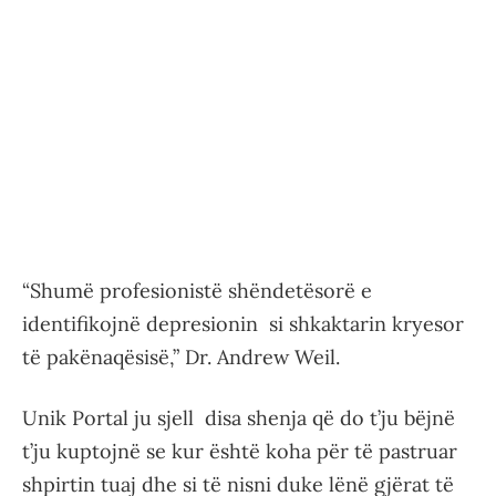
“Shumë profesionistë shëndetësorë e
identifikojnë depresionin si shkaktarin kryesor
të pakënaqësisë,” Dr. Andrew Weil.
Unik Portal ju sjell disa shenja që do t’ju bëjnë
t’ju kuptojnë se kur është koha për të pastruar
shpirtin tuaj dhe si të nisni duke lënë gjërat të