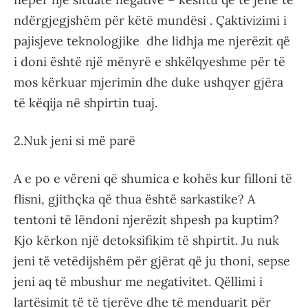
ndërgjegjshëm për këtë mundësi . Çaktivizimi i
pajisjeve teknologjike dhe lidhja me njerëzit që
i doni është një mënyrë e shkëlqyeshme për të
mos kërkuar mjerimin dhe duke ushqyer gjëra
të këqija në shpirtin tuaj.
2.Nuk jeni si më parë
A e po e vëreni që shumica e kohës kur filloni të
flisni, gjithçka që thua është sarkastike? A
tentoni të lëndoni njerëzit shpesh pa kuptim?
Kjo kërkon një detoksifikim të shpirtit. Ju nuk
jeni të vetëdijshëm për gjërat që ju thoni, sepse
jeni aq të mbushur me negativitet. Qëllimi i
lartësimit të të tjerëve dhe të menduarit për