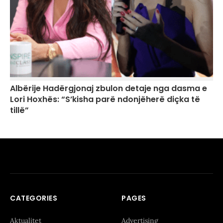
Albërije Hadërgjonaj zbulon detaje nga dasma e
Lori Hoxhës: “S’kisha parë ndonjëherë diçka të
tillë”
CATEGORIES
PAGES
Aktualitet
Advertising