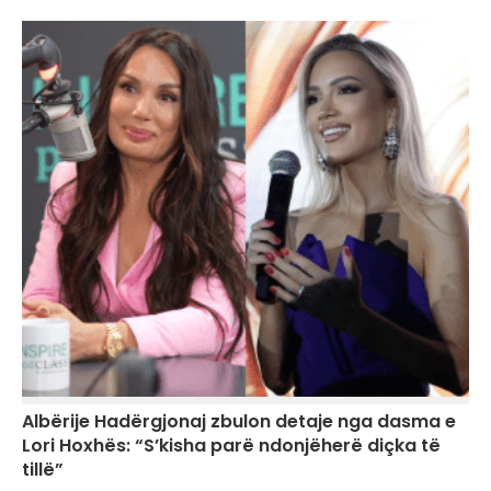
Albërije Hadërgjonaj zbulon detaje nga dasma e
Lori Hoxhës: “S’kisha parë ndonjëherë diçka të
tillë”