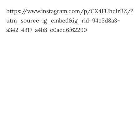
https://www.instagram.com/p/CX4FUhcIrBZ/?
utm_source=ig_embed&ig_rid=94c5d8a3-
a342-4317-a4b8-c0aed6f62290