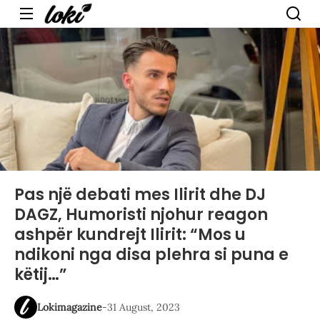
Menu
Pas një debati mes Ilirit dhe DJ
DAGZ, Humoristi njohur reagon
ashpër kundrejt Ilirit: “Mos u
ndikoni nga disa plehra si puna e
këtij…”
Lokimagazine
-
31 August, 2023