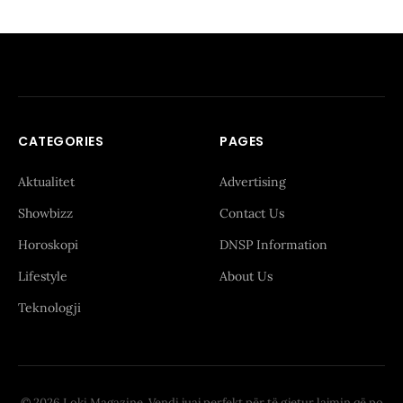
CATEGORIES
PAGES
Aktualitet
Advertising
Showbizz
Contact Us
Horoskopi
DNSP Information
Lifestyle
About Us
Teknologji
© 2026 Loki Magazine. Vendi juaj perfekt për të gjetur lajmin që po