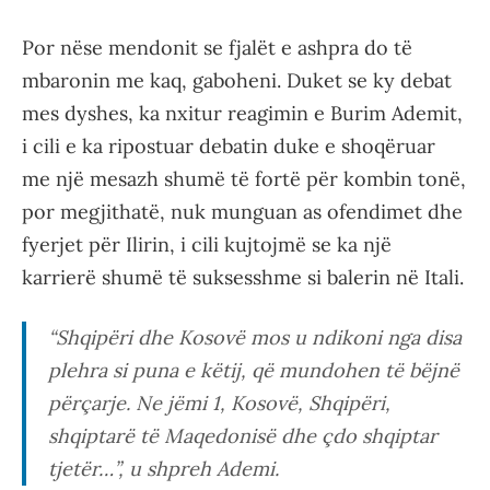
Por nëse mendonit se fjalët e ashpra do të
mbaronin me kaq, gaboheni. Duket se ky debat
mes dyshes, ka nxitur reagimin e Burim Ademit,
i cili e ka ripostuar debatin duke e shoqëruar
me një mesazh shumë të fortë për kombin tonë,
por megjithatë, nuk munguan as ofendimet dhe
fyerjet për Ilirin, i cili kujtojmë se ka një
karrierë shumë të suksesshme si balerin në Itali.
“Shqipëri dhe Kosovë mos u ndikoni nga disa
plehra si puna e këtij, që mundohen të bëjnë
përçarje. Ne jëmi 1, Kosovë, Shqipëri,
shqiptarë të Maqedonisë dhe çdo shqiptar
tjetër…”, u shpreh Ademi.