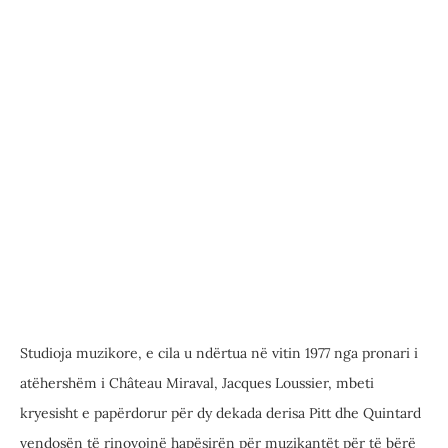
Studioja muzikore, e cila u ndërtua në vitin 1977 nga pronari i
atëhershëm i Château Miraval, Jacques Loussier, mbeti
kryesisht e papërdorur për dy dekada derisa Pitt dhe Quintard
vendosën të rinovojnë hapësirën për muzikantët për të bërë