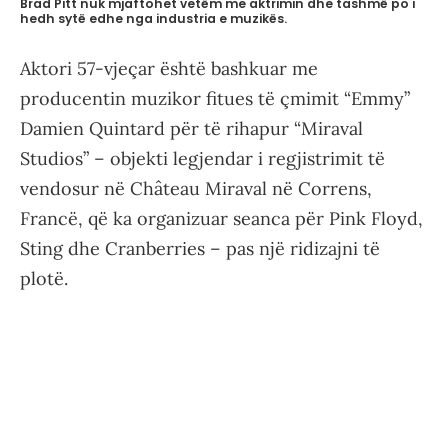
Brad Pitt nuk mjaftohet vetëm me aktrimin dhe tashmë po i
hedh sytë edhe nga industria e muzikës.
Aktori 57-vjeçar është bashkuar me
producentin muzikor fitues të çmimit “Emmy”
Damien Quintard për të rihapur “Miraval
Studios” – objekti legjendar i regjistrimit të
vendosur në Château Miraval në Correns,
Francë, që ka organizuar seanca për Pink Floyd,
Sting dhe Cranberries – pas një ridizajni të
plotë.