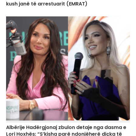
kush janë të arrestuarit (EMRAT)
Albërije Hadërgjonaj zbulon detaje nga dasma e
Lori Hoxhës: “S’kisha parë ndonjëherë diçka të