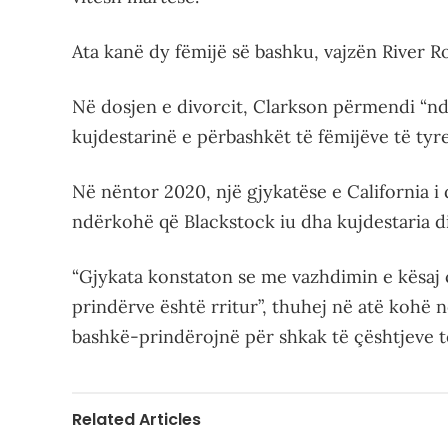
Ata kanë dy fëmijë së bashku, vajzën River Ro
Në dosjen e divorcit, Clarkson përmendi “n
kujdestarinë e përbashkët të fëmijëve të tyre
Në nëntor 2020, një gjykatëse e California i 
ndërkohë që Blackstock iu dha kujdestaria d
“Gjykata konstaton se me vazhdimin e kësaj çë
prindërve është rritur”, thuhej në atë kohë n
bashkë-prindërojnë për shkak të çështjeve të
Related Articles