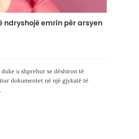
të ndryshojë emrin për arsyen
i duke u shprehur se dëshiron të
qitur dokumentet në një gjykatë të
.