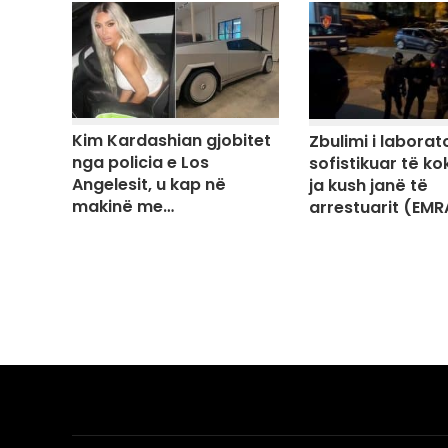
Kim Kardashian gjobitet
Zbulimi i laborato
nga policia e Los
sofistikuar të ko
Angelesit, u kap në
ja kush janë të
makinë me…
arrestuarit (EMR