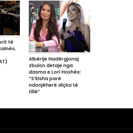
rit të
kainës,
Albërije Hadërgjonaj
AT)
zbulon detaje nga
dasma e Lori Hoxhës:
“S’kisha parë
ndonjëherë diçka të
tillë”