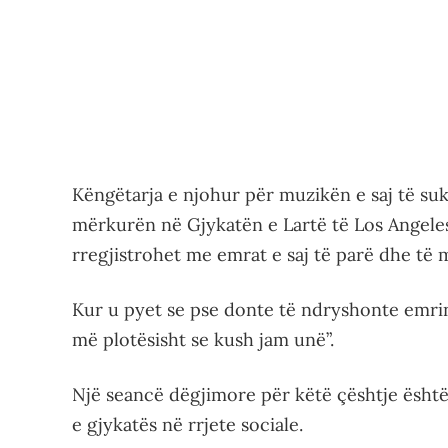
Këngëtarja e njohur për muzikën e saj të s
mërkurën në Gjykatën e Lartë të Los Angeles
rregjistrohet me emrat e saj të parë dhe të 
Kur u pyet se pse donte të ndryshonte emrin 
më plotësisht se kush jam unë”.
Një seancë dëgjimore për këtë çështje është
e gjykatës në rrjete sociale.