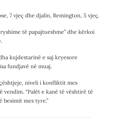
se, 7 vjeç dhe djalin, Remington, 5 vjeç.
dryshime të papajtueshme” dhe kërkoi
.
dha kujdestarinë e saj kryesore
isa fundjavë në muaj.
shtjeje, niveli i konfliktit mes
ë vendim. “Palët e kanë të vështirë të
 besimit mes tyre.”