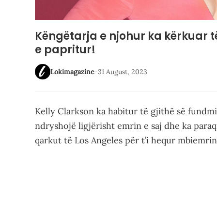
Këngëtarja e njohur ka kërkuar 
e papritur!
Lokimagazine
-
31 August, 2023
Kelly Clarkson ka habitur të gjithë së fundm
ndryshojë ligjërisht emrin e saj dhe ka para
qarkut të Los Angeles për t’i hequr mbiemrin