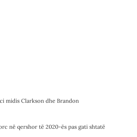
orci midis Clarkson dhe Brandon
orc në qershor të 2020-ës pas gati shtatë