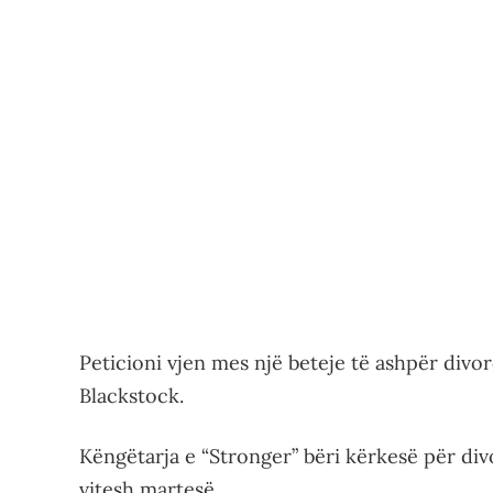
Peticioni vjen mes një beteje të ashpër div
Blackstock.
Këngëtarja e “Stronger” bëri kërkesë për div
vitesh martesë.