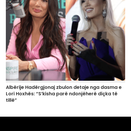
Albërije Hadërgjonaj zbulon detaje nga dasma e
Lori Hoxhës: “S’kisha parë ndonjëherë diçka të
tillë”