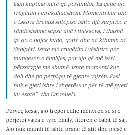
kam kuptuar mirë që përfundoi, ka qenë një
rrugëtim i mrekullueshëm. Momenti kur unë
e takova brenda shtëpisë ishte një surprizë e
rëndësishme sepse unë i theksova, i thashë
që do e ndjek kudo, qoftë dhe në kthimin në
Shqipëri. Ishte një rrugëtim i vështirë për
mungesën e familjes, por ajo që më bëri
përshtypje më shumë, ishte momenti kur
doli dhe po përpiqej të gjente vajzën. Pasi
nuk e gjeti ishte i shqetësuar për të më pyeti
ku është
”, tha Emanuela.
Përveç kësaj, ajo tregoi edhe mënyrën se si e
përjetoi vajza e tyre Emily, fitoren e babit të saj.
Ajo nuk mundi të ishte pranë të atit dhe pjesë e