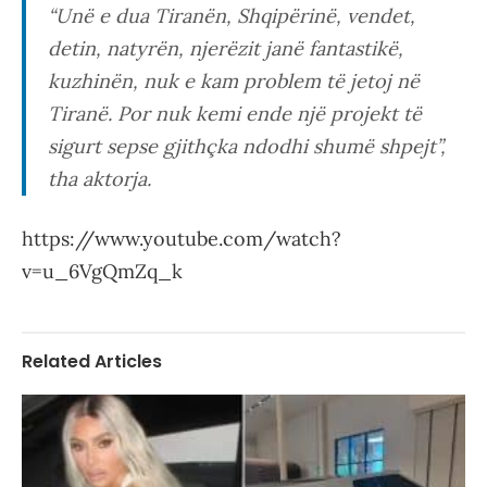
“
Unë e dua Tiranën, Shqipërinë, vendet,
detin, natyrën, njerëzit janë fantastikë,
kuzhinën, nuk e kam problem të jetoj në
Tiranë. Por nuk kemi ende një projekt të
sigurt sepse gjithçka ndodhi shumë shpejt
”,
tha aktorja.
https://www.youtube.com/watch?
v=u_6VgQmZq_k
Related Articles