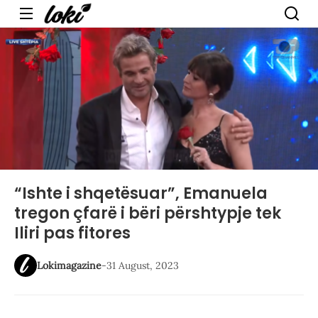
Menu
“Ishte i shqetësuar”, Emanuela
tregon çfarë i bëri përshtypje tek
Iliri pas fitores
Lokimagazine
-
31 August, 2023