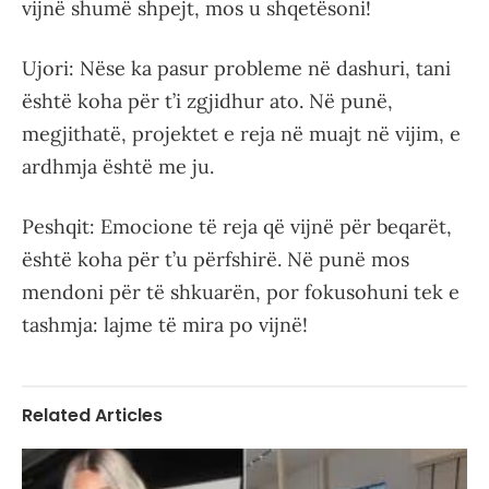
vijnë shumë shpejt, mos u shqetësoni!
Ujori: Nëse ka pasur probleme në dashuri, tani
është koha për t’i zgjidhur ato. Në punë,
megjithatë, projektet e reja në muajt në vijim, e
ardhmja është me ju.
horoskopi
Peshqit: Emocione të reja që vijnë për beqarët,
është koha për t’u përfshirë. Në punë mos
mendoni për të shkuarën, por fokusohuni tek e
tashmja: lajme të mira po vijnë!
Related Articles