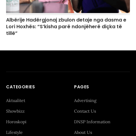
Albërije Hadërgjonaj zbulon detaje nga dasma e
Lori Hoxhës: “S’kisha parë ndonjëherë diçka të
tillë”
CATEGORIES
PAGES
Aktualitet
Advertising
Showbizz
Contact Us
Horoskopi
DNSP Information
Lifestyle
About Us