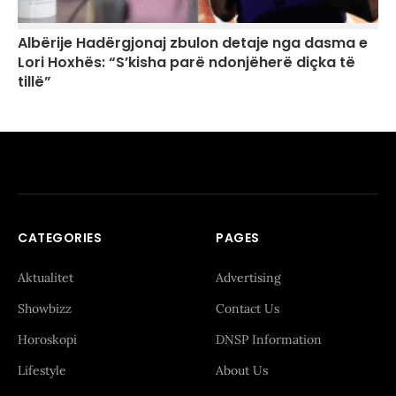
Albërije Hadërgjonaj zbulon detaje nga dasma e
Lori Hoxhës: “S’kisha parë ndonjëherë diçka të
tillë”
CATEGORIES
PAGES
Aktualitet
Advertising
Showbizz
Contact Us
Horoskopi
DNSP Information
Lifestyle
About Us