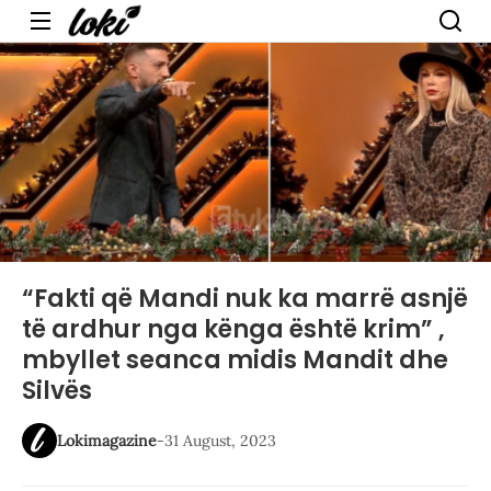
Menu
“Fakti që Mandi nuk ka marrë asnjë
të ardhur nga kënga është krim” ,
mbyllet seanca midis Mandit dhe
Silvës
Lokimagazine
-
31 August, 2023