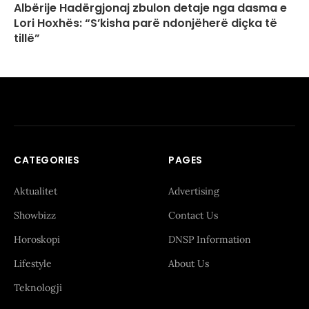
Albërije Hadërgjonaj zbulon detaje nga dasma e
Lori Hoxhës: “S’kisha parë ndonjëherë diçka të
tillë”
CATEGORIES
PAGES
Aktualitet
Advertising
Showbizz
Contact Us
Horoskopi
DNSP Information
Lifestyle
About Us
Teknologji