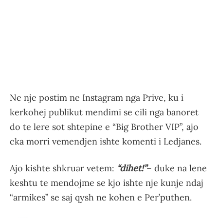
Ne nje postim ne Instagram nga Prive, ku i
kerkohej publikut mendimi se cili nga banoret
do te lere sot shtepine e “Big Brother VIP”, ajo
cka morri vemendjen ishte komenti i Ledjanes.
Ajo kishte shkruar vetem:
“dihet!”
– duke na lene
keshtu te mendojme se kjo ishte nje kunje ndaj
“armikes” se saj qysh ne kohen e Per’puthen.