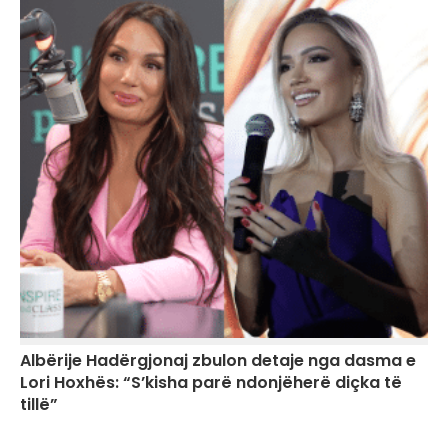
Albërije Hadërgjonaj zbulon detaje nga dasma e
Lori Hoxhës: “S’kisha parë ndonjëherë diçka të
tillë”