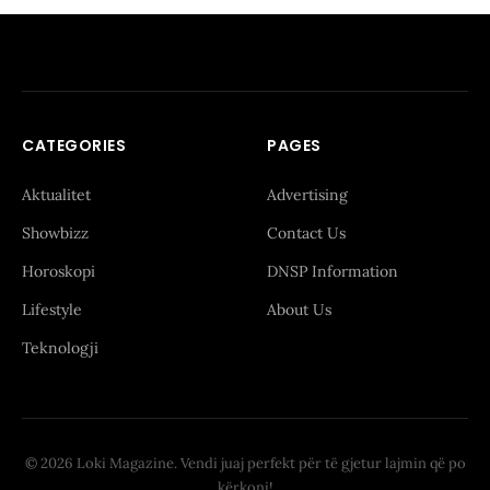
CATEGORIES
PAGES
Aktualitet
Advertising
Showbizz
Contact Us
Horoskopi
DNSP Information
Lifestyle
About Us
Teknologji
© 2026 Loki Magazine. Vendi juaj perfekt për të gjetur lajmin që po
kërkoni!