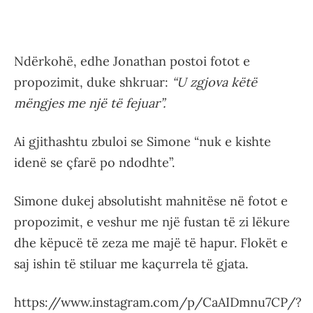
Ndërkohë, edhe Jonathan postoi fotot e
propozimit, duke shkruar:
“U zgjova këtë
mëngjes me një të fejuar”.
Ai gjithashtu zbuloi se Simone “nuk e kishte
idenë se çfarë po ndodhte”.
Simone dukej absolutisht mahnitëse në fotot e
propozimit, e veshur me një fustan të zi lëkure
dhe këpucë të zeza me majë të hapur. Flokët e
saj ishin të stiluar me kaçurrela të gjata.
https://www.instagram.com/p/CaAIDmnu7CP/?