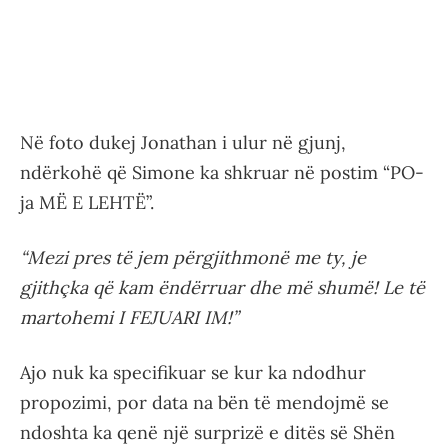
Në foto dukej Jonathan i ulur në gjunj,
ndërkohë që Simone ka shkruar në postim “PO-
ja MË E LEHTË”.
“Mezi pres të jem përgjithmonë me ty, je
gjithçka që kam ëndërruar dhe më shumë! Le të
martohemi I FEJUARI IM!”
Ajo nuk ka specifikuar se kur ka ndodhur
propozimi, por data na bën të mendojmë se
ndoshta ka qenë një surprizë e ditës së Shën