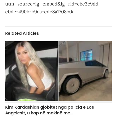
utm_source=ig_embed&ig_rid=cbc3c9dd-
e0de-490b-b9ca-edc8a1708b0a
Related Articles
Kim Kardashian gjobitet nga policia e Los
Angelesit, u kap në makinë me…