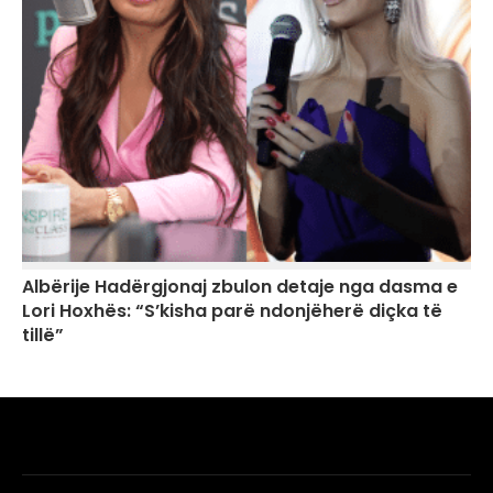
Albërije Hadërgjonaj zbulon detaje nga dasma e
Lori Hoxhës: “S’kisha parë ndonjëherë diçka të
tillë”