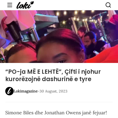
Menu
“PO-ja MË E LEHTË”, Çifti i njohur
kurorëzojnë dashurinë e tyre
Lokimagazine
-
30 August, 2023
Simone Biles dhe Jonathan Owens janë fejuar!