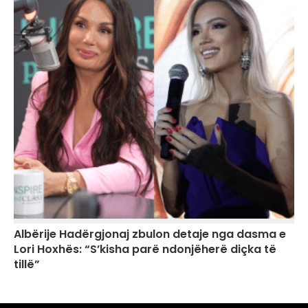
Albërije Hadërgjonaj zbulon detaje nga dasma e
Lori Hoxhës: “S’kisha parë ndonjëherë diçka të
tillë”