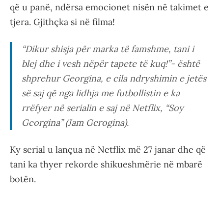
që u panë, ndërsa emocionet nisën në takimet e
tjera. Gjithçka si në filma!
“Dikur shisja për marka të famshme, tani i
blej dhe i vesh nëpër tapete të kuq!”- është
shprehur Georgina, e cila ndryshimin e jetës
së saj që nga lidhja me futbollistin e ka
rrëfyer në serialin e saj në Netflix, “Soy
Georgina” (Jam Gerogina).
Ky serial u lançua në Netflix më 27 janar dhe që
tani ka thyer rekorde shikueshmërie në mbarë
botën.