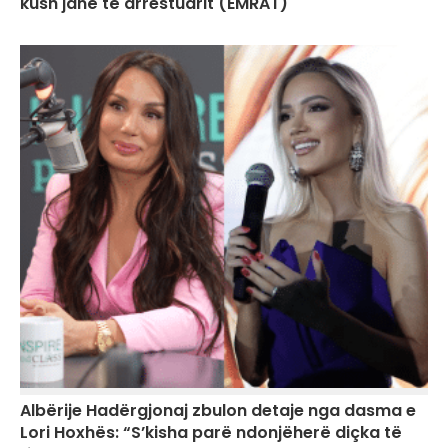
kush janë të arrestuarit (EMRAT)
Albërije Hadërgjonaj zbulon detaje nga dasma e
Lori Hoxhës: “S’kisha parë ndonjëherë diçka të