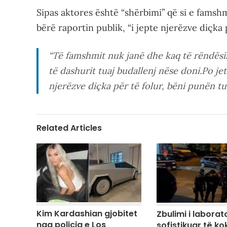
Sipas aktores është “shërbimi” që si e famsh
bërë raportin publik, “i jepte njerëzve diçka
“Të famshmit nuk janë dhe kaq të rëndës
të dashurit tuaj budallenj nëse doni.Po j
njerëzve diçka për të folur, bëni punën tua
Related Articles
Kim Kardashian gjobitet
Zbulimi i laborato
nga policia e Los
sofistikuar të ko