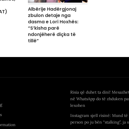
Albërije Hadërgjonaj
AT)
zbulon detaje nga
dasma e Lori Hoxhës:
“S’kisha parë
ndonjëherë diçka të
tillë”
Risia që duhet ta dini! Mesazhe
në WhatsApp do të zhduken pas
ng
lexohen
s
Instagram sjell risinë: Mund të 
person po ju bën “stalking”, ja s
ormation