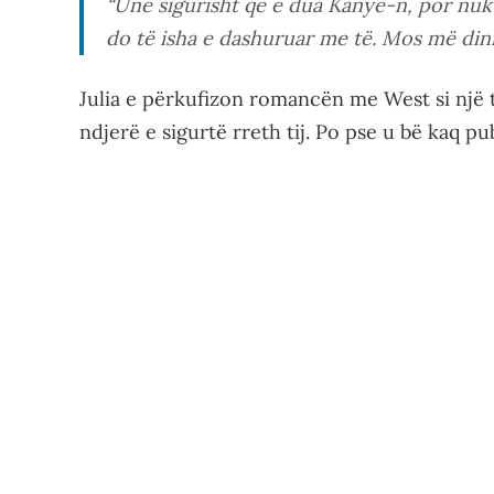
“Unë sigurisht që e dua Kanye-n, por nuk
do të isha e dashuruar me të. Mos më dini 
Julia e përkufizon romancën me West si një 
ndjerë e sigurtë rreth tij. Po pse u bë kaq pub