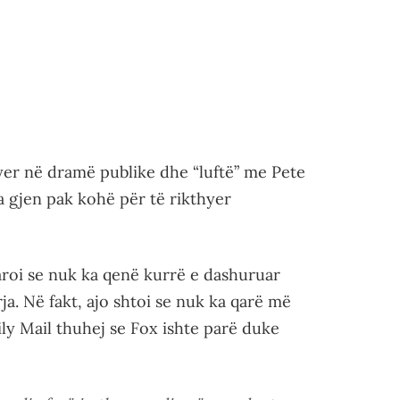
hyer në dramë publike dhe “luftë” me Pete
a gjen pak kohë për të rikthyer
aroi se nuk ka qenë kurrë e dashuruar
a. Në fakt, ajo shtoi se nuk ka qarë më
aily Mail thuhej se Fox ishte parë duke