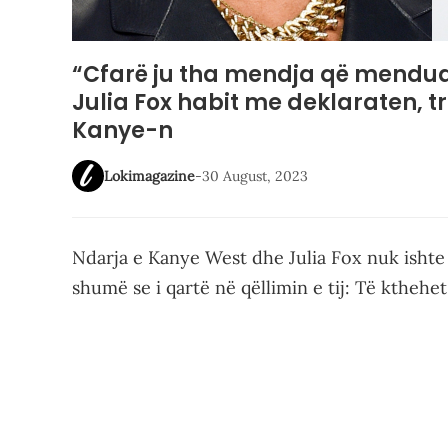
“Cfarë ju tha mendja që menduat
Julia Fox habit me deklaraten, t
Kanye-n
Lokimagazine
-
30 August, 2023
Ndarja e Kanye West dhe Julia Fox nuk ishte
shumë se i qartë në qëllimin e tij: Të ktheh