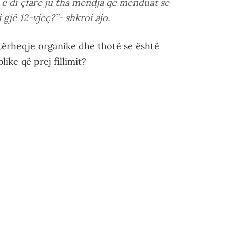
 e di çfarë ju tha mendja që menduat se
gjë 12-vjeç?”- shkroi ajo.
tërheqje organike dhe thotë se është
like që prej fillimit?