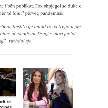
me i bën publikut. Fox shpjegoi se duke e
 për të folur” përveç pandemisë.
ishëm. Kështu që mund të na tregoni për
etojmë në pandemi. Dreqi e mori jepini
j.”- vazhdoi ajo.
rit të
kainës,