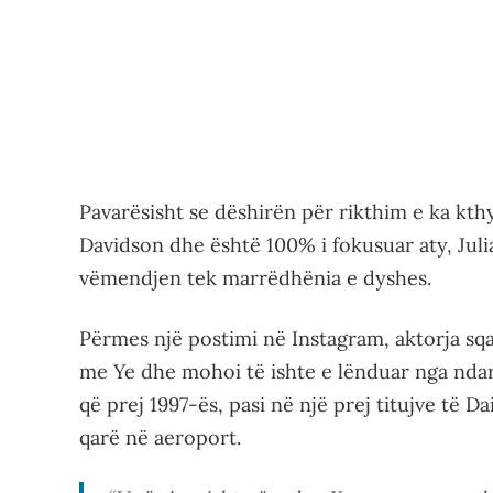
Pavarësisht se dëshirën për rikthim e ka kt
Davidson dhe është 100% i fokusuar aty, Juli
vëmendjen tek marrëdhënia e dyshes.
Përmes një postimi në Instagram, aktorja sq
me Ye dhe mohoi të ishte e lënduar nga ndarj
që prej 1997-ës, pasi në një prej titujve të D
qarë në aeroport.