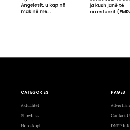
Angelesit, u kap në
ja kush janë të
makinë me…
arrestuarit (EMR
CATEGORIES
PAGES
Aktualitet
Advertisi
Showbizz
Contact U
Horoskopi
DNSP Inf