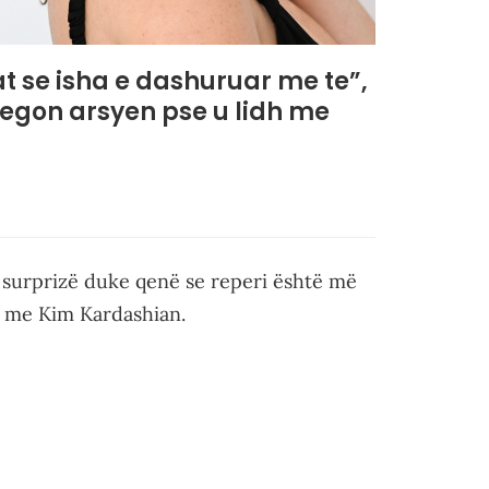
 se isha e dashuruar me te”,
regon arsyen pse u lidh me
 surprizë duke qenë se reperi është më
et me Kim Kardashian.