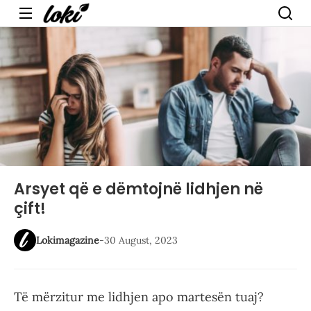
Menu
Arsyet që e dëmtojnë lidhjen në
çift!
Lokimagazine
-
30 August, 2023
Të mërzitur me lidhjen apo martesën tuaj?