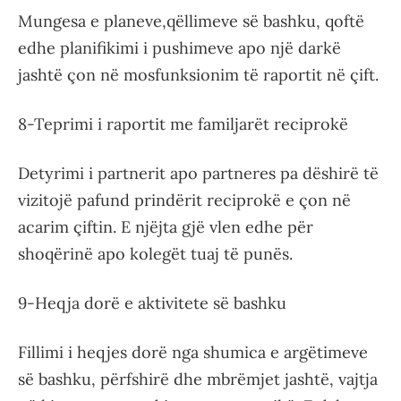
Mungesa e planeve,qëllimeve së bashku, qoftë
edhe planifikimi i pushimeve apo një darkë
jashtë çon në mosfunksionim të raportit në çift.
8-Teprimi i raportit me familjarët reciprokë
Detyrimi i partnerit apo partneres pa dëshirë të
vizitojë pafund prindërit reciprokë e çon në
acarim çiftin. E njëjta gjë vlen edhe për
shoqërinë apo kolegët tuaj të punës.
9-Heqja dorë e aktivitete së bashku
Fillimi i heqjes dorë nga shumica e argëtimeve
së bashku, përfshirë dhe mbrëmjet jashtë, vajtja