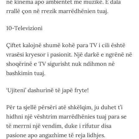
në kinema apo ambientet me muzikë. E dala
rrallë çon në rrezik marrëdhënien tuaj.
10-Televizioni
Çiftet kalojnë shumë kohë para TV i cili është
vrasësi kryesor i pasionit. Një darkë e ngrënë në
shoqërinë e TV sigurisht nuk ndihmon në
bashkimin tuaj.
‘Ujiteni’ dashurinë të japë fryte!
Për ta sjellë përsëri atë shkëlqim, ju duhet t’i
hidhni një vështrim marrëdhënies tuaj para se
të merrni një vendim, duke i rifutur disa
pasione apo angazhime të reja lidhjes.