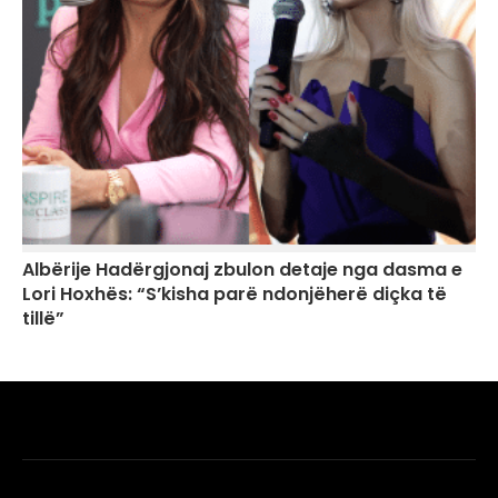
Albërije Hadërgjonaj zbulon detaje nga dasma e
Lori Hoxhës: “S’kisha parë ndonjëherë diçka të
tillë”