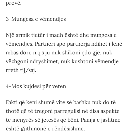
provë.
3-Mungesa e vëmendjes
Një armik tjetër i madh është dhe mungesa e
vëmendjes. Partneri apo partnerja ndihet i lënë
mbas dore n.q.s ju nuk shikoni çdo gjë, nuk
vëzhgoni ndryshimet, nuk kushtoni vëmendje
rreth tij/saj.
4-Mos kujdesi për veten
Fakti që keni shumë vite së bashku nuk do të
thotë që të tregoni parregullsi në disa aspekte
të mënyrës së jetesës që bëni. Pamja e jashtme
është gjithmonë e rëndësishme.