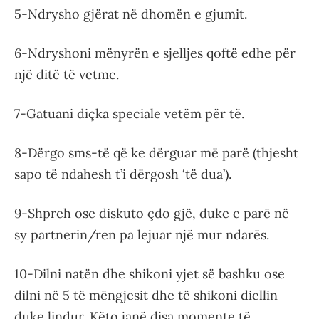
5-Ndrysho gjërat në dhomën e gjumit.
6-Ndryshoni mënyrën e sjelljes qoftë edhe për
një ditë të vetme.
7-Gatuani diçka speciale vetëm për të.
8-Dërgo sms-të që ke dërguar më parë (thjesht
sapo të ndahesh t’i dërgosh ‘të dua’).
9-Shpreh ose diskuto çdo gjë, duke e parë në
sy partnerin/ren pa lejuar një mur ndarës.
10-Dilni natën dhe shikoni yjet së bashku ose
dilni në 5 të mëngjesit dhe të shikoni diellin
duke lindur. Këto janë disa momente të