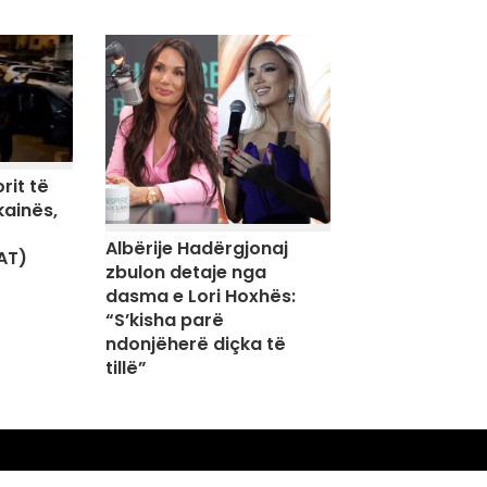
rit të
kainës,
Albërije Hadërgjonaj
AT)
zbulon detaje nga
dasma e Lori Hoxhës:
“S’kisha parë
ndonjëherë diçka të
tillë”