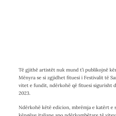
Të gjithë artistët nuk mund t’i publikojnë kë
Mënyra se si zgjidhet fituesi i Festivalit të
vitet e fundit, ndërkohë që fituesi sigurisht 
2023.
Ndërkohë këtë edicion, mbrëmja e katërt e s
këngëve italiane apo ndërkombëtare të vitev