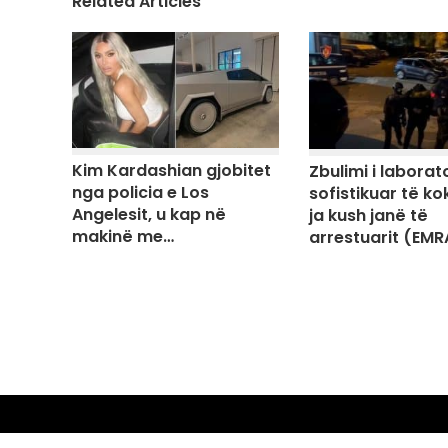
Related Articles
Kim Kardashian gjobitet
Zbulimi i laborato
nga policia e Los
sofistikuar të ko
Angelesit, u kap në
ja kush janë të
makinë me…
arrestuarit (EMR