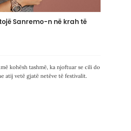
antojë Sanremo-n në krah të
umë kohësh tashmë, ka njoftuar se cili do
 atij vetë gjatë netëve të festivalit.