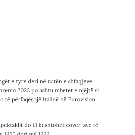
ngët e tyre deri në natën e shfaqjeve.
 Sanremo 2023 po ashtu mbetet e njëjtë si
do të përfaqësojë Italinë në Eurovision
pektaklit do t’i kushtohet cover-ave të
e 1960 deri më 1999.