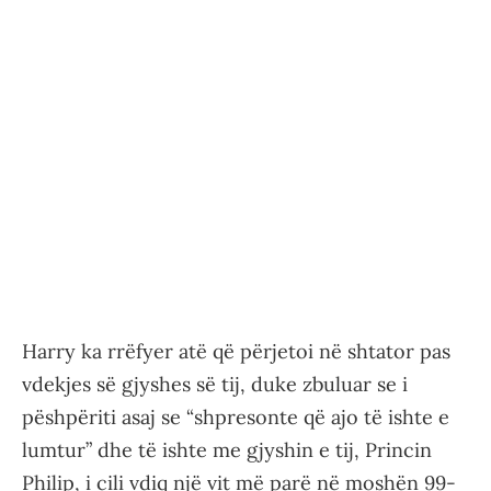
Harry ka rrëfyer atë që përjetoi në shtator pas
vdekjes së gjyshes së tij, duke zbuluar se i
pëshpëriti asaj se “shpresonte që ajo të ishte e
lumtur” dhe të ishte me gjyshin e tij, Princin
Philip, i cili vdiq një vit më parë në moshën 99-