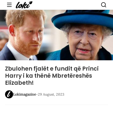
Menu
Zbulohen fjalët e fundit që Princi
Harry i ka thënë Mbretëreshës
Elizabeth!
Lokimagazine
-
29 August, 2023