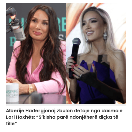
Albërije Hadërgjonaj zbulon detaje nga dasma e
Lori Hoxhës: “S’kisha parë ndonjëherë diçka të
tillë”