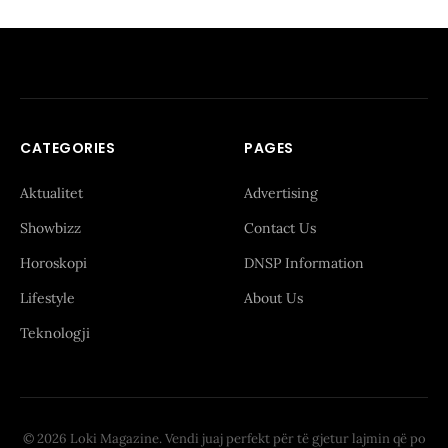
CATEGORIES
PAGES
Aktualitet
Advertising
Showbizz
Contact Us
Horoskopi
DNSP Information
Lifestyle
About Us
Teknologji
© 2026 Loki Magazine. Vendi juaj perfekt për të gjetur lajmin që po