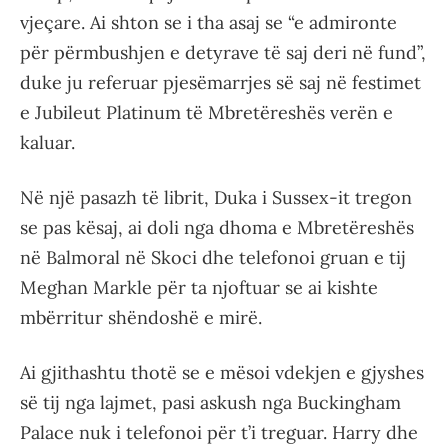
vjeçare. Ai shton se i tha asaj se “e admironte
për përmbushjen e detyrave të saj deri në fund”,
duke ju referuar pjesëmarrjes së saj në festimet
e Jubileut Platinum të Mbretëreshës verën e
kaluar.
Në një pasazh të librit, Duka i Sussex-it tregon
se pas kësaj, ai doli nga dhoma e Mbretëreshës
në Balmoral në Skoci dhe telefonoi gruan e tij
Meghan Markle për ta njoftuar se ai kishte
mbërritur shëndoshë e mirë.
Ai gjithashtu thotë se e mësoi vdekjen e gjyshes
së tij nga lajmet, pasi askush nga Buckingham
Palace nuk i telefonoi për t’i treguar. Harry dhe