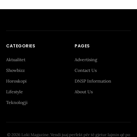
CATEGORIES
PAGES
Aktualitet
Advertising
Showbizz
Contact Us
Horoskopi
DNSP Information
Lifestyle
About Us
Teknologji
© 2026 Loki Magazine. Vendi juaj perfekt për të gjetur lajmin që po