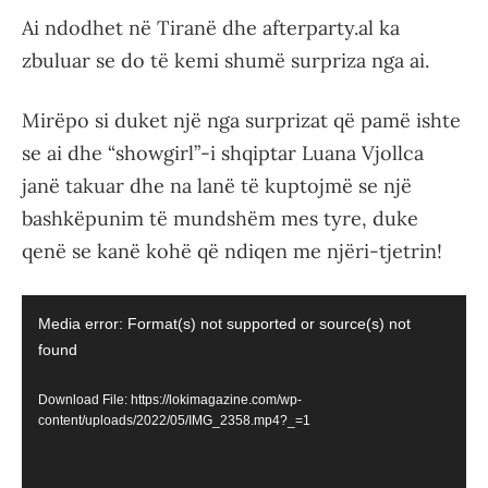
Ai ndodhet në Tiranë dhe afterparty.al ka
zbuluar se do të kemi shumë surpriza nga ai.
Mirëpo si duket një nga surprizat që pamë ishte
se ai dhe “showgirl”-i shqiptar Luana Vjollca
janë takuar dhe na lanë të kuptojmë se një
bashkëpunim të mundshëm mes tyre, duke
qenë se kanë kohë që ndiqen me njëri-tjetrin!
Video
Media error: Format(s) not supported or source(s) not
Player
found
Download File: https://lokimagazine.com/wp-
content/uploads/2022/05/IMG_2358.mp4?_=1