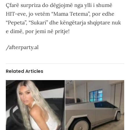
Çfarë surpriza do dëgjojmë nga ylli i shumë
HIT-eve, jo vetëm “Mama Tetema”, por edhe
“Pepeta”, “Sukari” dhe këngëtarja shqiptare nuk
e dimë, por jemi në pritje!
/afterparty.al
Related Articles