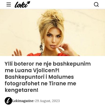
Menu
Ylli boteror ne nje bashkepunim
me Luana Vjollcen?!
Bashkepuntori i Malumes
fotografohet ne Tirane me
kengetaren!
Lokimagazine
-
29 August, 2023