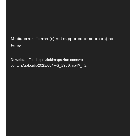
Video
Media error: Format(s) not supported or source(s) not
Player
found
Download File: https://lokimagazine.com/wp-
content/uploads/2022/05/IMG_2359.mp4?_=2