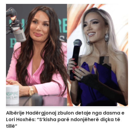
Albërije Hadërgjonaj zbulon detaje nga dasma e
Lori Hoxhës: “S’kisha parë ndonjëherë diçka të
tillë”