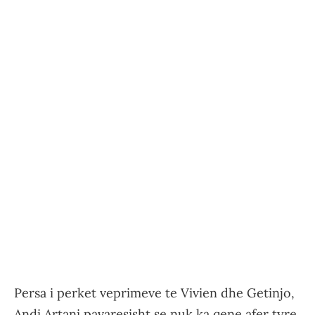
Persa i perket veprimeve te Vivien dhe Getinjo,
Andi Artani pavaresisht se nuk ka qene afer tyre,