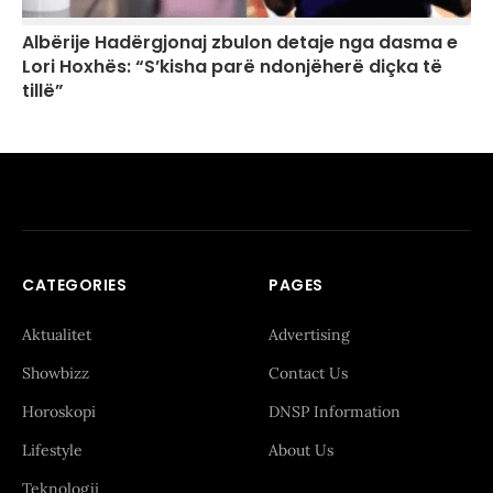
Albërije Hadërgjonaj zbulon detaje nga dasma e
Lori Hoxhës: “S’kisha parë ndonjëherë diçka të
tillë”
CATEGORIES
PAGES
Aktualitet
Advertising
Showbizz
Contact Us
Horoskopi
DNSP Information
Lifestyle
About Us
Teknologji