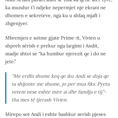
ka mundur t’i ndjeke nepermjet nje ekrani ne
dhomen e sekreteve, nga ku u shfaq mjaft i
zhgenjyer.
Mbremjen e sotme gjate Prime-it, Vivien u
shpreh sërish e prekur nga largimi i Andit,
madje shtoi se “ka humbur njerezit qe i do ne
jete.”
“Me erdhi shume keq qe iku Andi se doja qe
ta shijonte me shume, jo per mua fiks. Pyeta
vetem nese eshte mire ai dhe familja e tij”-
tha mes të tjerash Vivien.
Mirepo sot Andi i eshte bashkur serish pjeses