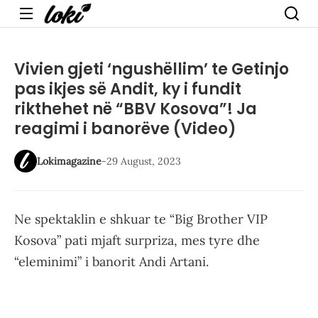
Menu
Vivien gjeti ‘ngushëllim’ te Getinjo
pas ikjes së Andit, ky i fundit
rikthehet në “BBV Kosova”! Ja
reagimi i banorëve (Video)
Lokimagazine
-
29 August, 2023
Ne spektaklin e shkuar te “Big Brother VIP
Kosova” pati mjaft surpriza, mes tyre dhe
“eleminimi” i banorit Andi Artani.