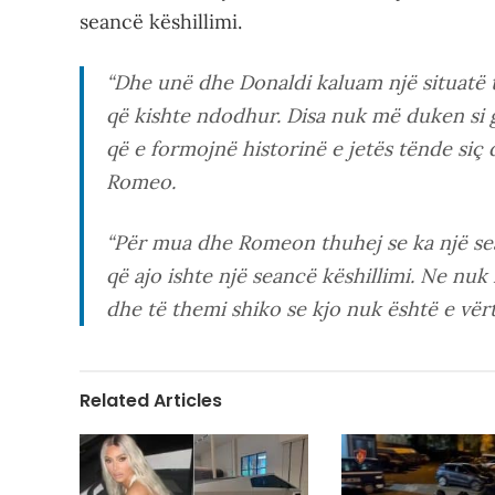
seancë këshillimi.
“Dhe unë dhe Donaldi kaluam një situatë t
që kishte ndodhur. Disa nuk më duken si g
që e formojnë historinë e jetës tënde siç du
Romeo.
“Për mua dhe Romeon thuhej se ka një se
që ajo ishte një seancë këshillimi. Ne nu
dhe të themi shiko se kjo nuk është e vërt
Related Articles