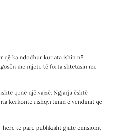
rr që ka ndodhur kur ata ishin në
agosën me mjete të forta shtetasin me
kishte qenë një vajzë. Ngjarja është
ria kërkonte rishqyrtimin e vendimit që
 herë të parë publikisht gjatë emisionit