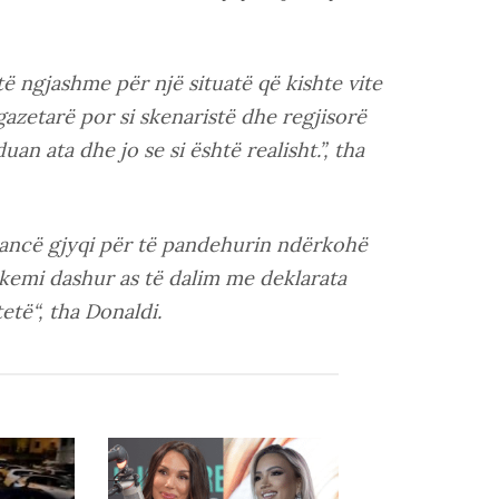
ë ngjashme për një situatë që kishte vite
azetarë por si skenaristë dhe regjisorë
an ata dhe jo se si është realisht.”, tha
ancë gjyqi për të pandehurin ndërkohë
k kemi dashur as të dalim me deklarata
etë“, tha Donaldi.