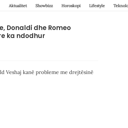
Aktualitet
Showbizz
Horoskopi
Lifestyle
Teknolo
sje, Donaldi dhe Romeo
are ka ndodhur
ald Veshaj kanë probleme me drejtësinë