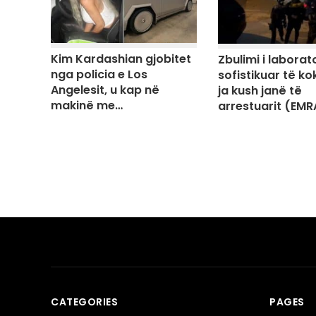
Kim Kardashian gjobitet
Zbulimi i laborato
nga policia e Los
sofistikuar të ko
Angelesit, u kap në
ja kush janë të
makinë me…
arrestuarit (EMR
CATEGORIES
PAGES