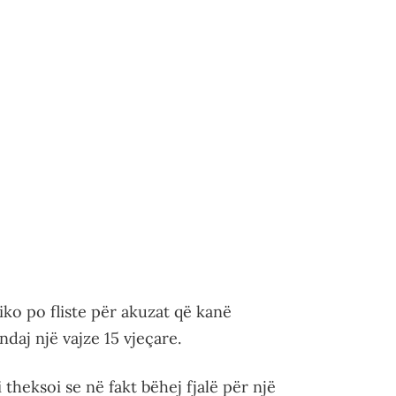
iko po fliste për akuzat që kanë
ndaj një vajze 15 vjeçare.
heksoi se në fakt bëhej fjalë për një