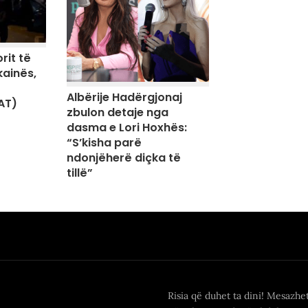
rit të
kainës,
Albërije Hadërgjonaj
AT)
zbulon detaje nga
dasma e Lori Hoxhës:
“S’kisha parë
ndonjëherë diçka të
tillë”
Risia që duhet ta dini! Mesazhe