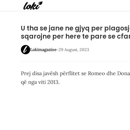
U tha se jane ne gjyq per plago
sqarojne per here te pare se cf
Lokimagazine
-
29 August, 2023
Prej disa javësh përflitet se Romeo dhe Don
që nga viti 2013.