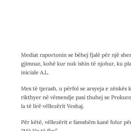
Mediat raportonin se bëhej fjalë për një she
gjimnaz, kohë kur nuk ishin të njohur, ku pl
iniciale A.L.
Mes të tjerash, u përfol se arsyeja e zënkës 
rikthyer në vëmendje pasi thuhej se Prokuro
la të lirë vëllezërit Veshaj.
Për këtë, vëllezërit e famshëm kanë folur për
“Më lër të flas”.