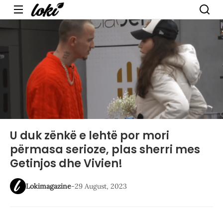
Menu
U duk zënkë e lehtë por mori
përmasa serioze, plas sherri mes
Getinjos dhe Vivien!
Lokimagazine
-
29 August, 2023