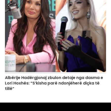
Albërije Hadërgjonaj zbulon detaje nga dasma e
Lori Hoxhës: “S’kisha parë ndonjëherë diçka të
tillë”