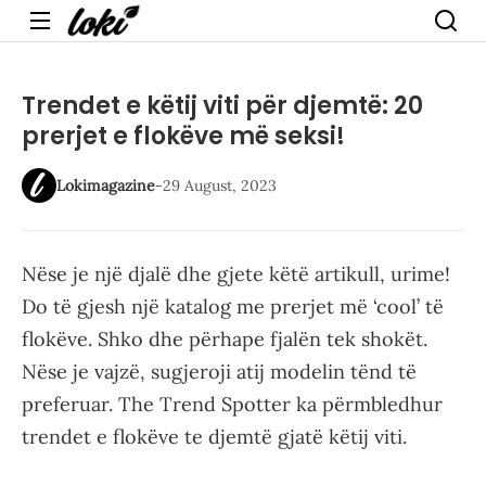
Menu
Trendet e këtij viti për djemtë: 20
prerjet e flokëve më seksi!
Lokimagazine
-
29 August, 2023
Nëse je një djalë dhe gjete këtë artikull, urime!
Do të gjesh një katalog me prerjet më ‘cool’ të
flokëve. Shko dhe përhape fjalën tek shokët.
Nëse je vajzë, sugjeroji atij modelin tënd të
preferuar. The Trend Spotter ka përmbledhur
trendet e flokëve te djemtë gjatë këtij viti.