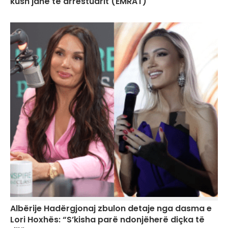
kush janë të arrestuarit (EMRAT)
Albërije Hadërgjonaj zbulon detaje nga dasma e
Lori Hoxhës: “S’kisha parë ndonjëherë diçka të