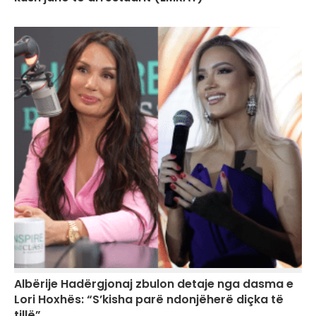
Albërije Hadërgjonaj zbulon detaje nga dasma e
Lori Hoxhës: “S’kisha parë ndonjëherë diçka të
tillë”