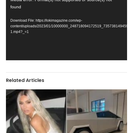
Player
found
Download File: https://lokimagazine.com/wp-
content/uploads/2023/01/10000000_248718094172519_73573814945935
1.mp4?_=1
Related Articles