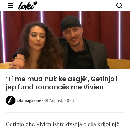
Menu
‘Ti me mua nuk ke asgjë’, Getinjo i
jep fund romancës me Vivien
Lokimagazine
-
29 August, 2023
Getinjo dhe Vivien ishte dyshja e cila krijoi një