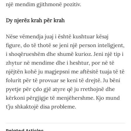
një mendim gjithmonë pozitiv.
Dy njerëz krah për krah
Nëse vëmendja juaj i është kushtuar kësaj
figure, do të thotë se jeni një person inteligjent,
i shoqërueshëm dhe shumë kurioz. Jeni një tip i
zhytur në mendime dhe i heshtur, por në të
njëjtën kohë ju magjepsni me aftësitë tuaja të të
folurit për të provuar se keni të drejtë. Ju bëni
pyetje për çdo gjë atyre që ju rrethojnë dhe
kërkoni përgjigje të menjëhershme. Kjo mund
t’ju shkaktojë disa probleme.
Related Articles