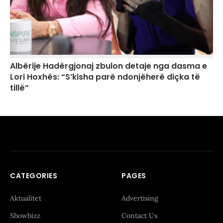
Albërije Hadërgjonaj zbulon detaje nga dasma e
Lori Hoxhës: “S’kisha parë ndonjëherë diçka të
tillë”
CATEGORIES
PAGES
Aktualitet
Advertising
Showbizz
Contact Us