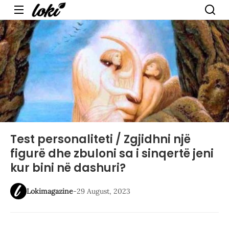
Menu
Test personaliteti / Zgjidhni një
figurë dhe zbuloni sa i sinqertë jeni
kur bini në dashuri?
Lokimagazine
-
29 August, 2023