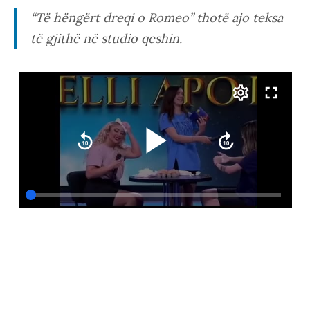
“Të hëngërt dreqi o Romeo” thotë ajo teksa
të gjithë në studio qeshin.