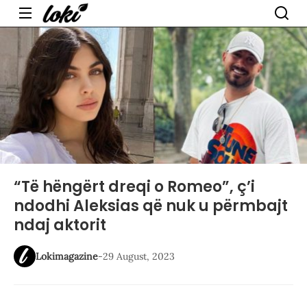
Menu
“Të hëngërt dreqi o Romeo”, ç’i
ndodhi Aleksias që nuk u përmbajt
ndaj aktorit
Lokimagazine
-
29 August, 2023