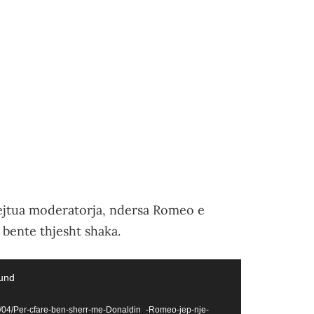
rejtua moderatorja, ndersa Romeo e
bente thjesht shaka.
ound
2/04/Per-cfare-ben-sherr-me-Donaldin_-Romeo-jep-nje-