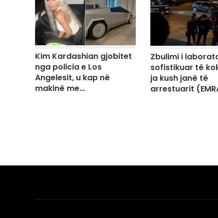
Kim Kardashian gjobitet
Zbulimi i laborato
nga policia e Los
sofistikuar të ko
Angelesit, u kap në
ja kush janë të
makinë me…
arrestuarit (EMR