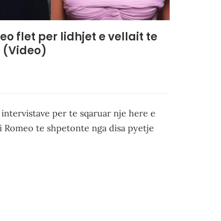
flet per lidhjet e vellait te
?” (Video)
ntervistave per te sqaruar nje here e
 si Romeo te shpetonte nga disa pyetje