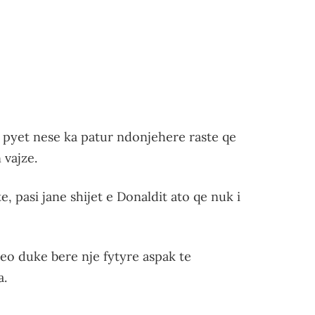
u pyet nese ka patur ndonjehere raste qe
 vajze.
, pasi jane shijet e Donaldit ato qe nuk i
meo duke bere nje fytyre aspak te
a.