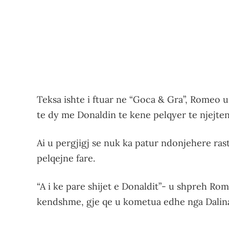
Teksa ishte i ftuar ne “Goca & Gra”, Romeo 
te dy me Donaldin te kene pelqyer te njejten
Ai u pergjigj se nuk ka patur ndonjehere raste
pelqejne fare.
“A i ke pare shijet e Donaldit”- u shpreh Ro
kendshme, gje qe u kometua edhe nga Dalin