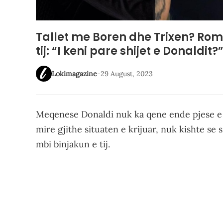
Tallet me Boren dhe Trixen? Romeo 
tij: “I keni pare shijet e Donaldit
Lokimagazine
-
29 August, 2023
Meqenese Donaldi nuk ka qene ende pjese e i
mire gjithe situaten e krijuar, nuk kishte se
mbi binjakun e tij.