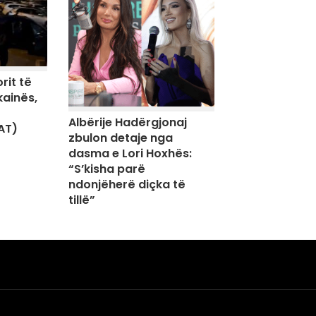
rit të
kainës,
Albërije Hadërgjonaj
AT)
zbulon detaje nga
dasma e Lori Hoxhës:
“S’kisha parë
ndonjëherë diçka të
tillë”