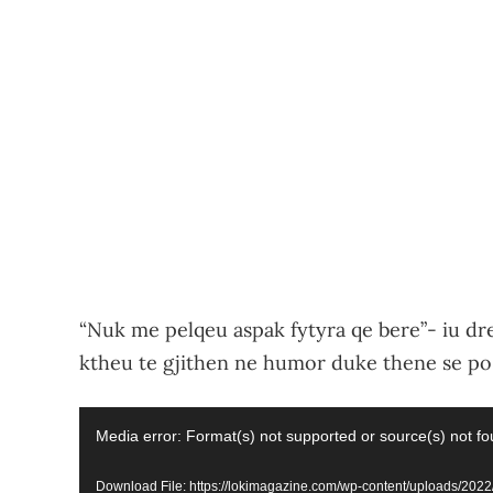
“Nuk me pelqeu aspak fytyra qe bere”- iu d
ktheu te gjithen ne humor duke thene se po 
Video
Media error: Format(s) not supported or source(s) not f
Player
Download File: https://lokimagazine.com/wp-content/uploads/202