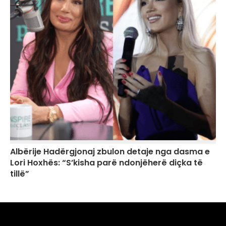
Albërije Hadërgjonaj zbulon detaje nga dasma e
Lori Hoxhës: “S’kisha parë ndonjëherë diçka të
tillë”