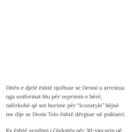
Ditën e djelë është njoftuar se Denisi u arrestua
nga uniformat blu për veprimin e bërë,
ndërkohë që sot burime për “Iconstyle” bëjnë
me dije se Denis Telo është dërguar në psikiatri.
Ky është vendimi i Gjykatës për 30-vjeçarin që