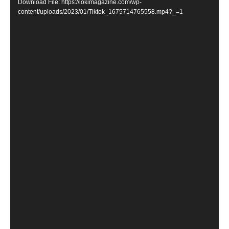
Download File: https://lokimagazine.com/wp-
content/uploads/2023/01/Tiktok_1675714765558.mp4?_=1