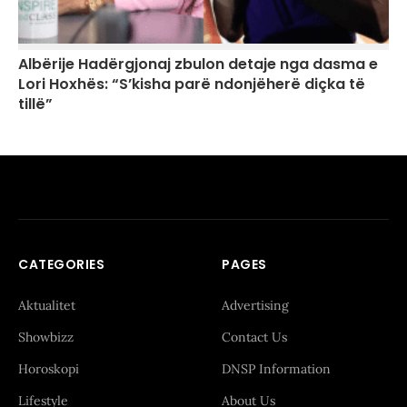
Albërije Hadërgjonaj zbulon detaje nga dasma e
Lori Hoxhës: “S’kisha parë ndonjëherë diçka të
tillë”
CATEGORIES
PAGES
Aktualitet
Advertising
Showbizz
Contact Us
Horoskopi
DNSP Information
Lifestyle
About Us