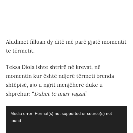
Aludimet filluan dy ditë më parë gjatë momentit
të tërmetit.
Teksa Diola ishte shtrirë në krevat, në
momentin kur është ndjerë tërmeti brenda
shtëpisë, ajo u ngrit menjëherë duke u
shprehur: “
Duhet të marr vajzat
”
Video
Media error: Format(s) not supported or source(s) not
Player
found