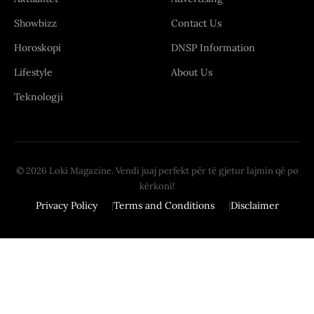
Showbizz
Contact Us
Horoskopi
DNSP Information
Lifestyle
About Us
Teknologji
© 2026 Loki Magazine. Vendi juaj perfekt për të gjetur lajmin që po
kërkoni!
Privacy Policy
Terms and Conditions
Disclaimer