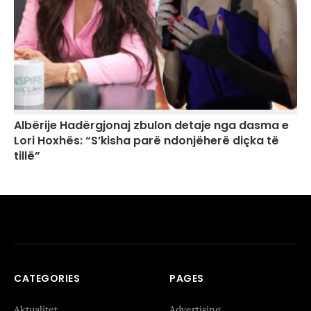
Albërije Hadërgjonaj zbulon detaje nga dasma e
Lori Hoxhës: “S’kisha parë ndonjëherë diçka të
tillë”
CATEGORIES
PAGES
Aktualitet
Advertising