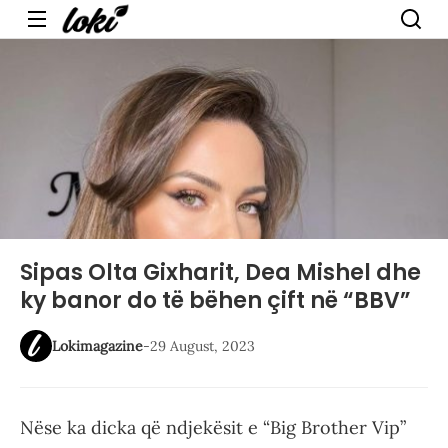
Menu
Sipas Olta Gixharit, Dea Mishel dhe
ky banor do të bëhen çift në “BBV”
Lokimagazine
-
29 August, 2023
Nëse ka dicka që ndjekësit e “Big Brother Vip”