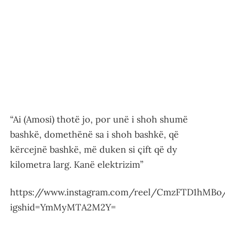
“Ai (Amosi) thotë jo, por unë i shoh shumë
bashkë, domethënë sa i shoh bashkë, që
kërcejnë bashkë, më duken si çift që dy
kilometra larg. Kanë elektrizim”
https://www.instagram.com/reel/CmzFTD1hMBo
igshid=YmMyMTA2M2Y=