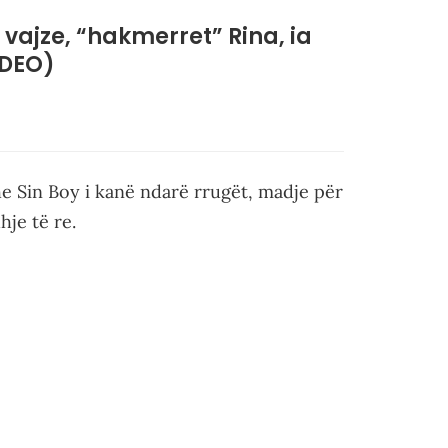
r vajze, “hakmerret” Rina, ia
IDEO)
he Sin Boy i kanë ndarë rrugët, madje për
hje të re.