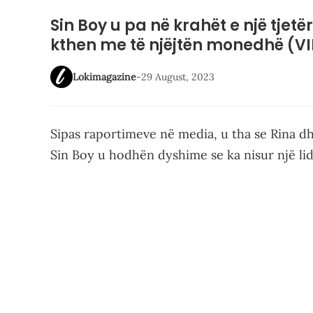
Sin Boy u pa në krahët e një tjetë
kthen me të njëjtën monedhë (V
Lokimagazine
-
29 August, 2023
Sipas raportimeve në media, u tha se Rina d
Sin Boy u hodhën dyshime se ka nisur një lid