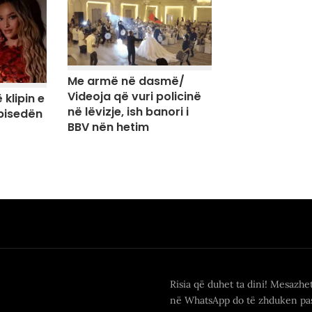
Me armë në dasmë/
Videoja që vuri policinë
 klipin e
në lëvizje, ish banori i
 bisedën
BBV nën hetim
Risia që duhet ta dini! Mesazhe
në WhatsApp do të zhduken pas