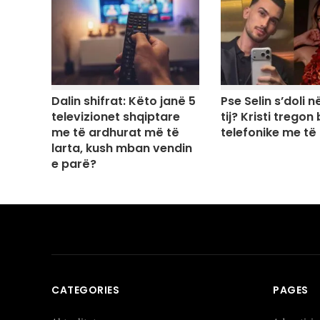
Dalin shifrat: Këto janë 5
Pse Selin s’doli në
televizionet shqiptare
tij? Kristi tregon
me të ardhurat më të
telefonike me të
larta, kush mban vendin
e parë?
CATEGORIES
PAGES