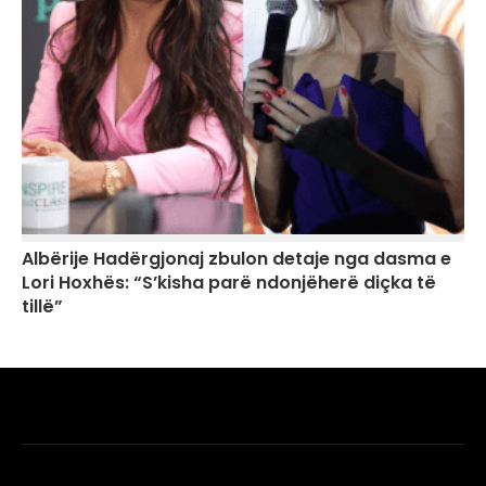
Albërije Hadërgjonaj zbulon detaje nga dasma e
Lori Hoxhës: “S’kisha parë ndonjëherë diçka të
tillë”