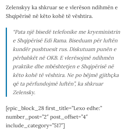
Zelenskyy ka shkruar se e vlerëson ndihmën e
Shqipërisë në këto kohë të vështira.
“Pata një bisedë telefonike me kryeministrin
e Shqipërisë Edi Rama. Biseduam për luftën
kundër pushtuesit rus. Diskutuam punën e
përbahkët në OKB. E vlerësojmë ndihmën
praktike dhe mbështetjen e Shqipërisë në
këto kohë të vështira. Ne po bëjmë gjithçka
që ta përfundojmë luftën”, ka shkruar
Zelensky.
[epic_block_28 first_title=”Lexo edhe:”
number_post=”2″ post_offset=”4″
include_category=”517″]