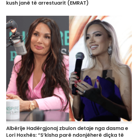
kush janë të arrestuarit (EMRAT)
Albërije Hadërgjonaj zbulon detaje nga dasma e
Lori Hoxhës: “S’kisha parë ndonjëherë diçka të