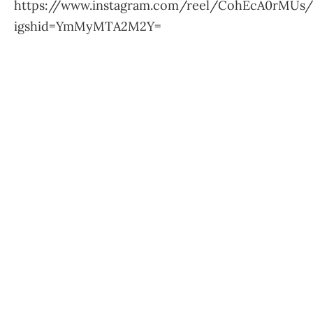
https://www.instagram.com/reel/CohEcA0rMUs/
igshid=YmMyMTA2M2Y=