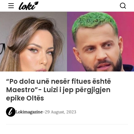
Menu
“Po dola unë nesër fitues është
Maestro”- Luizi i jep përgjigjen
epike Oltës
Lokimagazine
-
29 August, 2023