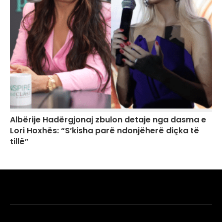
Albërije Hadërgjonaj zbulon detaje nga dasma e
Lori Hoxhës: “S’kisha parë ndonjëherë diçka të
tillë”