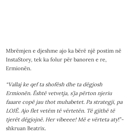
Mbrëmjen e djeshme ajo ka bërë një postim në
InstaStory, tek ka folur për banoren e re,
Ermionën.
“Vallaj ke qef ta shofësh dhe ta dëgjosh
Ermionën. Është vetvetja, s’ja përton njeriu
faaare copë jau thot muhabetet. Pa strategji, pa
LOJË. Ajo flet vetëm të vërtetën. Të gjithë të
tjerët dëgjojnë. Her vibeeee! Më e vërteta aty
!”-
shkruan Beatrix.